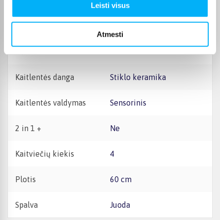
Gamintojas
Gorenje
Leisti visus
Kaitlentės tipas
Indukcinė
Atmesti
Rėmelis
Ne
Kaitlentės danga
Stiklo keramika
Kaitlentės valdymas
Sensorinis
2 in 1 +
Ne
Kaitviečių kiekis
4
Plotis
60 cm
Spalva
Juoda