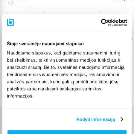
Prijungimas
Prijungimas/keitimas
Senos technikos išvežimas
(administravimas 5 eur)
5,00 €
Šioje svetainėje naudojami slapukai
Naudojame slapukus, kad galėtume suasmeninti turinį
bei skelbimus, teikti visuomeninės medijos funkcijas ir
Venipak kurjeris
(
5,99 €
)
analizuoti srautą. Be to, svetainės naudojimo informaciją
Rugpjūtis 11d. - Rugpjūtis 12d.
bendriname su visuomeninės medijos, reklamavimo ir
analizės partneriais, kurie gali ją pridėti prie kitos jūsų
DPD kurjeris
(
6,99 €
)
Rugpjūtis 11d. - Rugpjūtis 12d.
pateiktos arba naudojant paslaugas surinktos
informacijos.
Charakteristikos
Rodyti informaciją