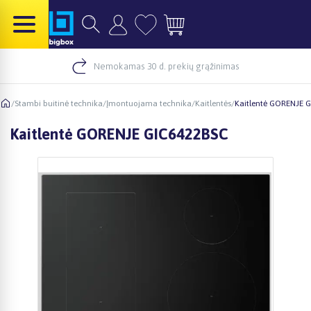
Nemokamas 30 d. prekių grąžinimas
/
Stambi buitinė technika
/
Įmontuojama technika
/
Kaitlentės
/
Kaitlentė GORENJE 
Kaitlentė GORENJE GIC6422BSC