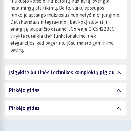
ir likusio karščio indikatorių, kad būtų išvengta
nelaimingų atsitikimų. Be to, vaikų apsaugos
funkcija apsaugo mažuosius nuo netyčinio įjungimo.
Dėl sklandaus integravimo į bet kokį stalviršį ir
energiją taupančio dizaino, „Gorenje GIC6422BSC“
viryklė suteikia tiek funkcionalumo, tiek
elegancijos, kad pagerintų jūsų maisto gaminimo
patirtį.
Įsigykite buitinės technikos komplektą pigiau
Pirkėjo gidas
Pirkėjo gidas