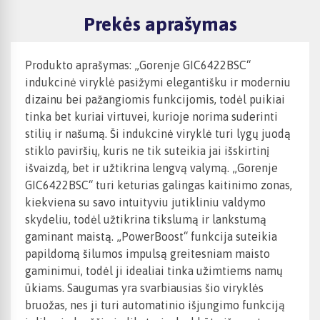
Prekės aprašymas
Produkto aprašymas: „Gorenje GIC6422BSC“
indukcinė viryklė pasižymi elegantišku ir moderniu
dizainu bei pažangiomis funkcijomis, todėl puikiai
tinka bet kuriai virtuvei, kurioje norima suderinti
stilių ir našumą. Ši indukcinė viryklė turi lygų juodą
stiklo paviršių, kuris ne tik suteikia jai išskirtinį
išvaizdą, bet ir užtikrina lengvą valymą. „Gorenje
GIC6422BSC“ turi keturias galingas kaitinimo zonas,
kiekviena su savo intuityviu jutikliniu valdymo
skydeliu, todėl užtikrina tikslumą ir lankstumą
gaminant maistą. „PowerBoost“ funkcija suteikia
papildomą šilumos impulsą greitesniam maisto
gaminimui, todėl ji idealiai tinka užimtiems namų
ūkiams. Saugumas yra svarbiausias šio viryklės
bruožas, nes ji turi automatinio išjungimo funkciją