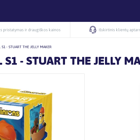
s pristatymas ir draugiškos kainos
Išskirtinis klientų apta
 S1 - STUART THE JELLY MAKER
 S1 - STUART THE JELLY M