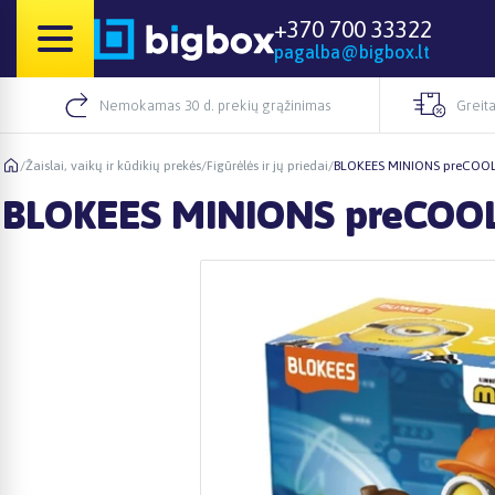
+370 700 33322
pagalba@bigbox.lt
Nemokamas 30 d. prekių grąžinimas
Greita
/
Žaislai, vaikų ir kūdikių prekės
/
Figūrėlės ir jų priedai
/
BLOKEES MINIONS preCOOL
BLOKEES MINIONS preCOOL