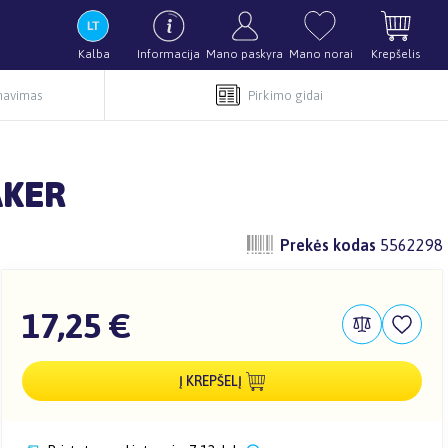
Kalba
Informacija
Mano paskyra
Mano norai
Krepšelis
rnavimas
Pirkimo gidai
AKER
Prekės kodas
5562298
17,25 €
Į KREPŠELĮ