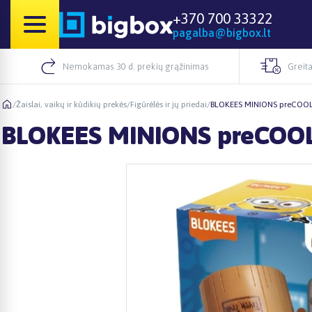
+370 700 33322
pagalba@bigbox.lt
Nemokamas 30 d. prekių grąžinimas
Greita
/
Žaislai, vaikų ir kūdikių prekės
/
Figūrėlės ir jų priedai
/
BLOKEES MINIONS preCOOL 
BLOKEES MINIONS preCOOL