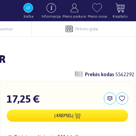
Kalba
Informacija
Mano paskyra
Mano norai
Krepšelis
rnavimas
Pirkimo gidai
R
Prekės kodas
5562292
17,25 €
Į KREPŠELĮ