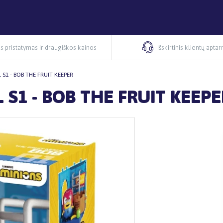
s pristatymas ir draugiškos kainos
Išskirtinis klientų apta
S1 - BOB THE FRUIT KEEPER
 S1 - BOB THE FRUIT KEEPE