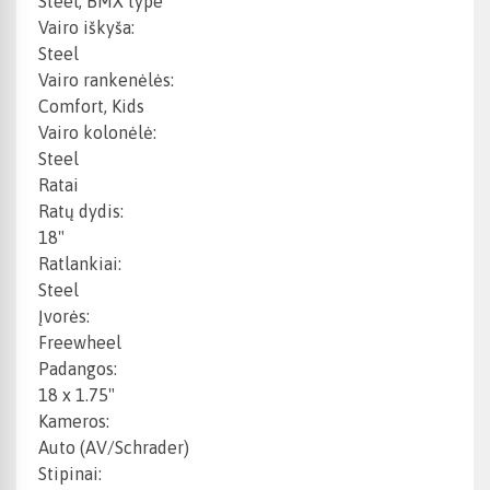
Steel, BMX type
Vairo iškyša:
Steel
Vairo rankenėlės:
Comfort, Kids
Vairo kolonėlė:
Steel
Ratai
Ratų dydis:
18"
Ratlankiai:
Steel
Įvorės:
Freewheel
Padangos:
18 x 1.75"
Kameros:
Auto (AV/Schrader)
Stipinai: