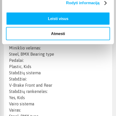
Rodyti informaciją
Single speed
Priekinis žvaigždžių blokas:
Steel
Leisti visus
Galinė žvaigždutė:
Steel 16T, Freewheel
Atmesti
Grandinė:
1/2" 1/8"
Miniklio velenas:
Steel, BMX Bearing type
Pedalai:
Plastic, Kids
Stabdžių sistema
Stabdžiai:
V-Brake Front and Rear
Stabdžių rankenėlės:
Yes, Kids
Vairo sistema
Vairas: