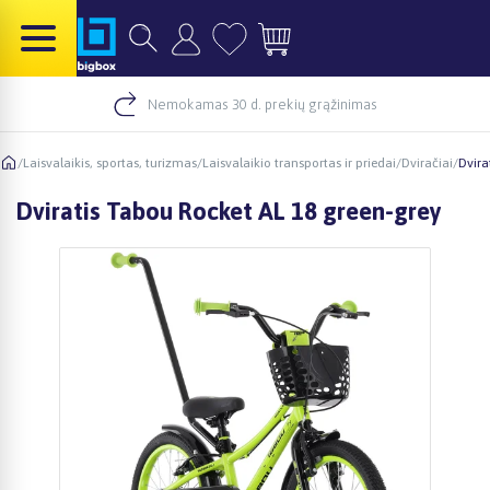
Nemokamas 30 d. prekių grąžinimas
/
Laisvalaikis, sportas, turizmas
/
Laisvalaikio transportas ir priedai
/
Dviračiai
/
Dvira
Dviratis Tabou Rocket AL 18 green-grey