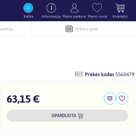
Kalba
Informacija
Mano paskyra
Mano norai
Krepšelis
rnavimas
Pirkimo gidai
Prekės kodas
5560479
63,15 €
IŠPARDUOTA