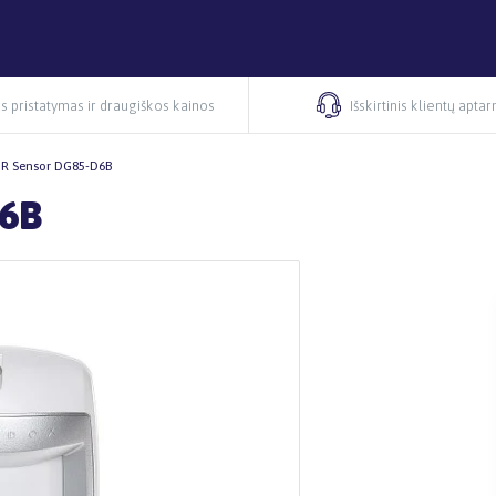
s pristatymas ir draugiškos kainos
Išskirtinis klientų apta
IR Sensor DG85-D6B
D6B