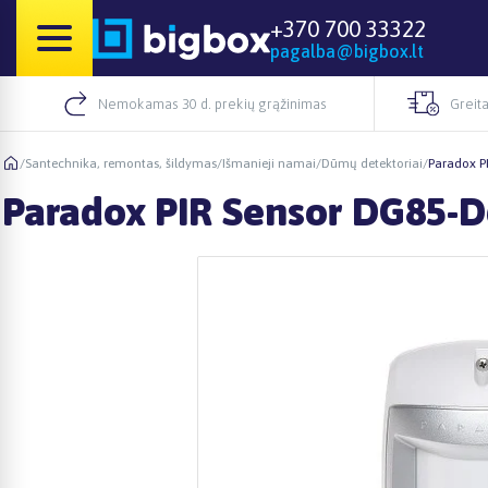
+370 700 33322
pagalba@bigbox.lt
Nemokamas 30 d. prekių grąžinimas
Greita
/
Santechnika, remontas, šildymas
/
Išmanieji namai
/
Dūmų detektoriai
/
Paradox P
Paradox PIR Sensor DG85-