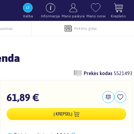
Kalba
Informacija
Mano paskyra
Mano norai
Krepšelis
rnavimas
Pirkimo gidai
enda
Prekės kodas
5521493
61,89 €
Į KREPŠELĮ