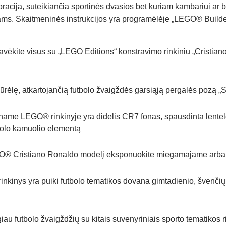
racija, suteikiančia sportinės dvasios bet kuriam kambariui ar bi
s. Skaitmeninės instrukcijos yra programėlėje „LEGO® Builder“,
visus su „LEGO Editions“ konstravimo rinkiniu „Cristiano Ro
ūrėlę, atkartojančią futbolo žvaigždės garsiąją pergalės pozą „S
GO® rinkinyje yra didelis CR7 fonas, spausdinta lentelė su p
tbolo kamuolio elementą
istiano Ronaldo modelį eksponuokite miegamajame arba biu
s yra puiki futbolo tematikos dovana gimtadienio, švenčių ar
utbolo žvaigždžių su kitais suvenyriniais sporto tematikos ri