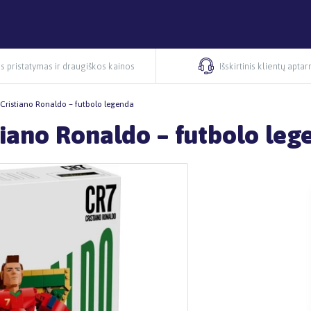
s pristatymas ir draugiškos kainos
Išskirtinis klientų apta
Cristiano Ronaldo – futbolo legenda
tiano Ronaldo – futbolo leg