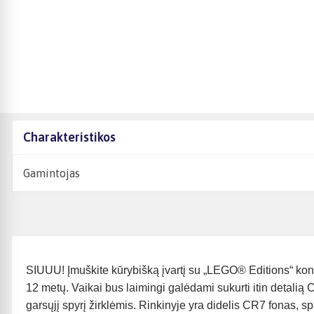
Charakteristikos
Gamintojas
SIUUU! Įmuškite kūrybišką įvartį su „LEGO® Editions“ kons
12 metų. Vaikai bus laimingi galėdami sukurti itin detalią 
garsųjį spyrį žirklėmis. Rinkinyje yra didelis CR7 fonas, s