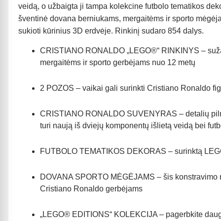
veidą, o užbaigta ji tampa kolekcine futbolo tematikos deko
šventinė dovana berniukams, mergaitėms ir sporto mėgėjam
sukioti kūrinius 3D erdvėje. Rinkinį sudaro 854 dalys.
CRISTIANO RONALDO „LEGO®“ RINKINYS – sužavėkite 
mergaitėms ir sporto gerbėjams nuo 12 metų
2 POZOS – vaikai gali surinkti Cristiano Ronaldo fig
CRISTIANO RONALDO SUVENYRAS – detalių pilname LE
turi naują iš dviejų komponentų išlietą veidą bei fu
FUTBOLO TEMATIKOS DEKORAS – surinktą LEGO® Cr
DOVANA SPORTO MĖGĖJAMS – šis konstravimo rinkiny
Cristiano Ronaldo gerbėjams
„LEGO® EDITIONS“ KOLEKCIJA – pagerbkite daugiau f