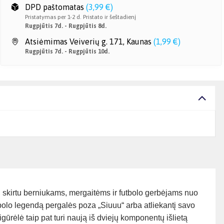
DPD paštomatas
(
3,99 €
)
Pristatymas per 1-2 d. Pristato ir šeštadienį
Rugpjūtis 7d. - Rugpjūtis 8d.
Atsiėmimas Veiverių g. 171, Kaunas
(
1,99 €
)
Rugpjūtis 7d. - Rugpjūtis 10d.
, skirtu berniukams, mergaitėms ir futbolo gerbėjams nuo
utbolo legendą pergalės poza „Siuuu“ arba atliekantį savo
gūrėlė taip pat turi naują iš dviejų komponentų išlietą