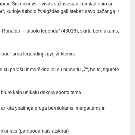
urui. Šis rinkinys – visus sužavėsianti gimtadienio ar
 kurioje futbolo žvaigždės gali stebėti savo pažangą ir
naldo – futbolo legenda“ (43016), skirtu berniukams,
iuuu“ arba legendinį spyrį žirklėmis
arašu ir marškinėliai su numeriu „7“, be to, figūrėlė
re kaip unikalų dekorą sporto tema
 kita ypatinga proga berniukams, mergaitėms ir
nkiniais (parduodamais atskirai)