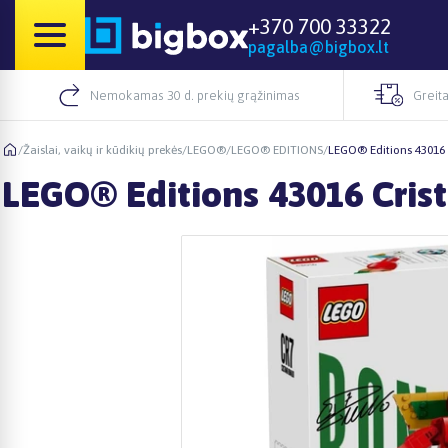
+370 700 33322
pagalba@bigbox.lt
Nemokamas 30 d. prekių grąžinimas
Greita
/
Žaislai, vaikų ir kūdikių prekės
/
LEGO®
/
LEGO® EDITIONS
/
LEGO® Editions 43016 
LEGO® Editions 43016 Cris