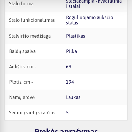
Stačiakampiai/kvadratinia
Stalo forma
i stalai
Reguliuojamo aukščio
Stalo funkcionalumas
stalas
Stalviršio medžiaga
Plastikas
Baldų spalva
Pilka
Aukštis, cm -
69
Plotis, cm -
194
Namų erdvė
Laukas
Sėdimų vietų skaičius
5
Prekės aprašymas