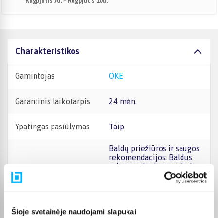
Rugpjūtis 7d. - Rugpjūtis 10d.
Charakteristikos
Gamintojas
OKE
Garantinis laikotarpis
24 mėn.
Ypatingas pasiūlymas
Taip
Baldų priežiūros ir saugos
rekomendacijos: Baldus
rekomenduojama valyti
minkšta šluoste arba
specialiai baldams
skirtomis priežiūros
priemonėmis, vengiant
agresyvių cheminių ir
Šioje svetainėje naudojami slapukai