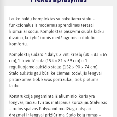
Lauko baldų komplektas su pakeliamu stalu –
funkcionalus ir modernus sprendimas terasai,
kiemui ar sodui. Komplektas pasižymi šiuolaikišku
dizainu, kokybiškomis medžiagomis ir dideliu
komfortu.
Komplektą sudaro 4 dalys: 2 vnt. krėslų (80 × 81 × 69
cm), 1 trivietė sofa (194 × 81 × 69 cm) ir 1
reguliuojamo aukščio stalas (152 × 90 × 74 cm).
Stalo aukštis gali būti keičiamas, todėl jis lengvai
pritaikomas tiek kavos pertraukai, tiek pietums
lauke.
Konstrukcija pagaminta iš aliuminio, kuris yra
lengvas, tačiau tvirtas ir atsparus korozijai. Stalviršis
– rudos spalvos Polywood medžiaga, atspari
drėgmei ir lengvai prižiūrima. Stalo kojų rėmas –