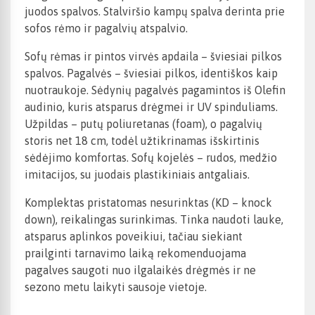
juodos spalvos. Stalviršio kampų spalva derinta prie
sofos rėmo ir pagalvių atspalvio.
Sofų rėmas ir pintos virvės apdaila – šviesiai pilkos
spalvos. Pagalvės – šviesiai pilkos, identiškos kaip
nuotraukoje. Sėdynių pagalvės pagamintos iš Olefin
audinio, kuris atsparus drėgmei ir UV spinduliams.
Užpildas – putų poliuretanas (foam), o pagalvių
storis net 18 cm, todėl užtikrinamas išskirtinis
sėdėjimo komfortas. Sofų kojelės – rudos, medžio
imitacijos, su juodais plastikiniais antgaliais.
Komplektas pristatomas nesurinktas (KD – knock
down), reikalingas surinkimas. Tinka naudoti lauke,
atsparus aplinkos poveikiui, tačiau siekiant
prailginti tarnavimo laiką rekomenduojama
pagalves saugoti nuo ilgalaikės drėgmės ir ne
sezono metu laikyti sausoje vietoje.