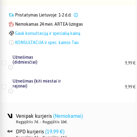
Pristatymas Lietuvoje: 1-2 d.d.
Nemokamas 24 mėn. ARTEA lizingas
Gauk konsultaciją ir specialią kainą
KONSULTACIJA ir spec. kainos Tau
Užnešimas
(didmiesčiai)
9,99 €
Užnešimas (kiti miestai ir
rajonai)
9,99 €
Venipak kurjeris
(
Nemokamai
)
Rugpjūtis 7d. - Rugpjūtis 10d.
DPD kurjeris
(
19,99 €
)