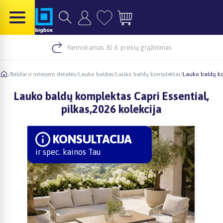
Nemokamas 30 d. prekių grąžinimas
/
Baldai ir interjero detalės
/
Lauko baldai
/
Lauko baldų komplektai
/
Lauko baldų kom
Lauko baldų komplektas Capri Essential,
pilkas,2026 kolekcija
KONSULTACIJA
ir spec. kainos Tau