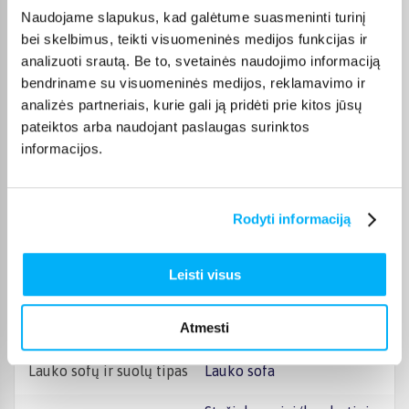
abrazyvinių valiklių.
Naudojame slapukus, kad galėtume suasmeninti turinį
Audinių, gobeleno ar odos
paviršius prižiūrėkite tik
bei skelbimus, teikti visuomeninės medijos funkcijas ir
Svarbi informacija
švelniomis apmušalams
analizuoti srautą. Be to, svetainės naudojimo informaciją
skirtomis priemonėmis,
bendriname su visuomeninės medijos, reklamavimo ir
neplaukite jų šlapiuoju
būdu ir nebalinkite.
analizės partneriais, kurie gali ją pridėti prie kitos jūsų
Siekiant užtikrinti ilgalaikį
pateiktos arba naudojant paslaugas surinktos
baldų naudojimą ir
informacijos.
stabilumą,
rekomenduojama
periodiškai patikrinti
tvirtinimo elementus bei
prireikus priveržti jungtis
Rodyti informaciją
ir varžtus.
Lauko baldų komplekto
Lauko baldų komplektai
Leisti visus
tipas
Lauko baldų medžiaga
Audinys
Atmesti
Lauko sofų ir suolų tipas
Lauko sofa