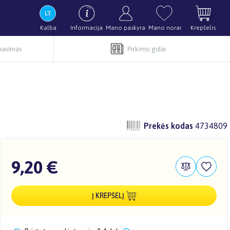
Kalba
Informacija
Mano paskyra
Mano norai
Krepšelis
rnavimas
Pirkimo gidai
Prekės kodas
4734809
9,20 €
Į KREPŠELĮ