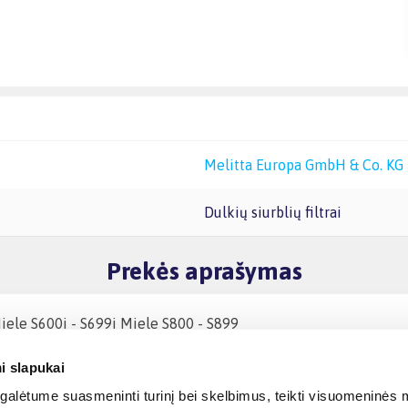
Melitta Europa GmbH & Co. KG
Dulkių siurblių filtrai
Prekės aprašymas
iele S600i - S699i Miele S800 - S899
i slapukai
alėtume suasmeninti turinį bei skelbimus, teikti visuomeninės m