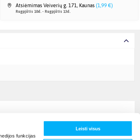
Atsiėmimas Veiverių g. 171, Kaunas
(
1,99 €
)
Rugpjūtis 10d. - Rugpjūtis 13d.
Leisti visus
edijos funkcijas