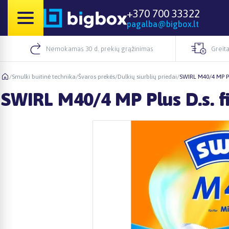
+370 700 33322
pagalba@bigbox.lt
Nemokamas 30 d. prekių grąžinimas
Greita
/
Smulki buitinė technika
/
Švaros prekės
/
Dulkių siurblių priedai
/
SWIRL M40/4 MP Plu
SWIRL M40/4 MP Plus D.s. fi