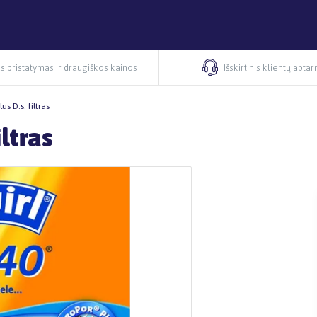
s pristatymas ir draugiškos kainos
Išskirtinis klientų apta
s D.s. filtras
ltras