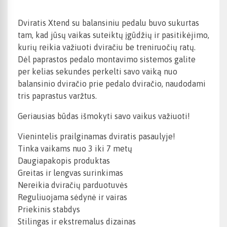
Dviratis Xtend su balansiniu pedalu buvo sukurtas
tam, kad jūsų vaikas suteiktų įgūdžių ir pasitikėjimo,
kurių reikia važiuoti dviračiu be treniruočių ratų.
Dėl paprastos pedalo montavimo sistemos galite
per kelias sekundes perkelti savo vaiką nuo
balansinio dviračio prie pedalo dviračio, naudodami
tris paprastus varžtus.
Geriausias būdas išmokyti savo vaikus važiuoti!
Vienintelis prailginamas dviratis pasaulyje!
Tinka vaikams nuo 3 iki 7 metų
Daugiapakopis produktas
Greitas ir lengvas surinkimas
Nereikia dviračių parduotuvės
Reguliuojama sėdynė ir vairas
Priekinis stabdys
Stilingas ir ekstremalus dizainas