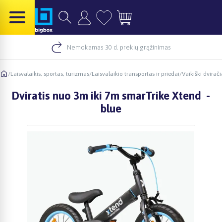
Nemokamas 30 d. prekių grąžinimas
/
Laisvalaikis, sportas, turizmas
/
Laisvalaikio transportas ir priedai
/
Vaikiški dvirači
Dviratis nuo 3m iki 7m smarTrike Xtend -
blue