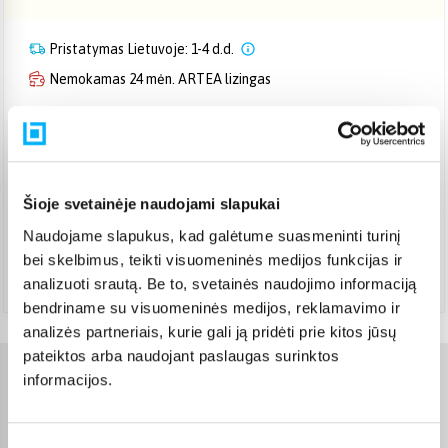
Pristatymas Lietuvoje: 1-4 d.d.
Nemokamas 24 mėn. ARTEA lizingas
Venipak kurjeris
(
3,99 €
)
Rugpjūtis 10d. - Rugpjūtis 13d.
Šioje svetainėje naudojami slapukai
DPD kurjeris
(
4,99 €
)
Naudojame slapukus, kad galėtume suasmeninti turinį
Rugpjūtis 10d. - Rugpjūtis 13d.
bei skelbimus, teikti visuomeninės medijos funkcijas ir
Atsiėmimas Veiverių g. 171, Kaunas
(
1,99 €
)
analizuoti srautą. Be to, svetainės naudojimo informaciją
Rugpjūtis 10d. - Rugpjūtis 13d.
bendriname su visuomeninės medijos, reklamavimo ir
analizės partneriais, kurie gali ją pridėti prie kitos jūsų
pateiktos arba naudojant paslaugas surinktos
informacijos.
Charakteristikos
Gamintojas
Xtend