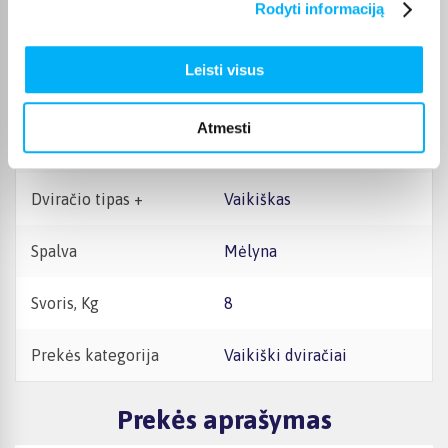
Rodyti informaciją
Rėmo dydis
Vaikiškas
Leisti visus
Ratų dydis, coliais
14
Atmesti
Stabdžiai +
Ratlankiniai
Dviračio tipas +
Vaikiškas
Spalva
Mėlyna
Svoris, Kg
8
Prekės kategorija
Vaikiški dviračiai
Prekės aprašymas