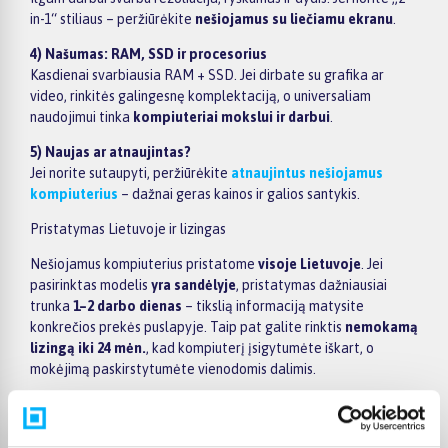
in-1“ stiliaus – peržiūrėkite
nešiojamus su liečiamu ekranu
.
4) Našumas: RAM, SSD ir procesorius
Kasdienai svarbiausia RAM + SSD. Jei dirbate su grafika ar
video, rinkitės galingesnę komplektaciją, o universaliam
naudojimui tinka
kompiuteriai mokslui ir darbui
.
5) Naujas ar atnaujintas?
Jei norite sutaupyti, peržiūrėkite
atnaujintus nešiojamus
kompiuterius
– dažnai geras kainos ir galios santykis.
Pristatymas Lietuvoje ir lizingas
Nešiojamus kompiuterius pristatome
visoje Lietuvoje
. Jei
pasirinktas modelis
yra sandėlyje
, pristatymas dažniausiai
trunka
1–2 darbo dienas
– tikslią informaciją matysite
konkrečios prekės puslapyje. Taip pat galite rinktis
nemokamą
lizingą iki 24 mėn.
, kad kompiuterį įsigytumėte iškart, o
mokėjimą paskirstytumėte vienodomis dalimis.
Populiarūs gamintojai
Rinkitės pagal prekės ženklą:
Apple kompiuteriai
(įskaitant