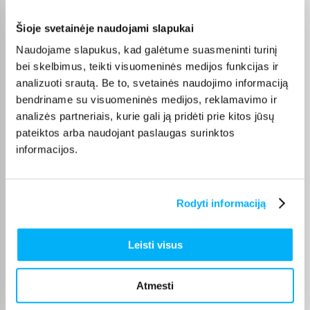
MacBook Air
ir
MacBook Pro
), taip pat
HP
,
Lenovo
,
ASUS
,
DELL
,
Acer
,
MSI
, o AI funkcijų ieškantiems –
Copilot AI
.
Šioje svetainėje naudojami slapukai
Naudojame slapukus, kad galėtume suasmeninti turinį
bei skelbimus, teikti visuomeninės medijos funkcijas ir
analizuoti srautą. Be to, svetainės naudojimo informaciją
Pirkėjų atsiliepimai apie prekes
bendriname su visuomeninės medijos, reklamavimo ir
analizės partneriais, kurie gali ją pridėti prie kitos jūsų
pateiktos arba naudojant paslaugas surinktos
Jaunius P.
informacijos.
Patvirtintas pirkėjas
Geras kompiuteris mokslams, kokybiškas korpusas ir ekranas
Rodyti informaciją
Natalja M.
Patvirtintas pirkėjas
Leisti visus
Esu labai patenkintas pirkiniu! Viskas patiko – labai greitas pristatymas
ir ger ...
Atmesti