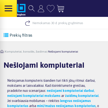
Nemokamas 30 d. prekių grąžinimas
Prekių filtras
/
Kompiuteriai, konsolės, žaidimai
/
Nešiojami kompiuteriai
Nešiojami kompiuteriai
Nešiojamas kompiuteris šiandien turi tikti jūsų ritmui: darbui,
mokslams ar laisvalaikiui. Kad išsirinktumėte greičiau,
pradėkite nuo scenarijaus:
nešiojami kompiuteriai darbui
,
nešiojami kompiuteriai mokslams
ar
žaidimų kompiuteriai
.
Jei svarbiausia mobilumas – rinkitės
lengvus nešiojamus
kompiuterius
arba
mini/mažus nešiojamus kompiuterius
, o