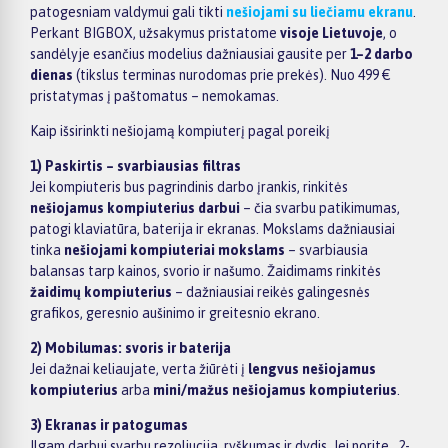
patogesniam valdymui gali tikti
nešiojami su liečiamu ekranu
.
Perkant BIGBOX, užsakymus pristatome
visoje Lietuvoje
, o
sandėlyje esančius modelius dažniausiai gausite per
1–2 darbo
dienas
(tikslus terminas nurodomas prie prekės). Nuo 499 €
pristatymas į paštomatus – nemokamas.
Kaip išsirinkti nešiojamą kompiuterį pagal poreikį
1) Paskirtis – svarbiausias filtras
Jei kompiuteris bus pagrindinis darbo įrankis, rinkitės
nešiojamus kompiuterius darbui
– čia svarbu patikimumas,
patogi klaviatūra, baterija ir ekranas. Mokslams dažniausiai
tinka
nešiojami kompiuteriai mokslams
– svarbiausia
balansas tarp kainos, svorio ir našumo. Žaidimams rinkitės
žaidimų kompiuterius
– dažniausiai reikės galingesnės
grafikos, geresnio aušinimo ir greitesnio ekrano.
2) Mobilumas: svoris ir baterija
Jei dažnai keliaujate, verta žiūrėti į
lengvus nešiojamus
kompiuterius
arba
mini/mažus nešiojamus kompiuterius
.
3) Ekranas ir patogumas
Ilgam darbui svarbu rezoliucija, ryškumas ir dydis. Jei norite „2-