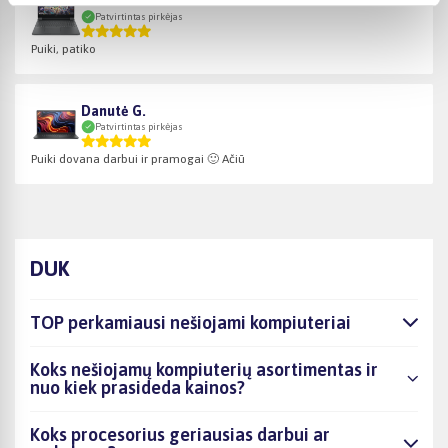
Valentas B.
Patvirtintas pirkėjas
Puiki, patiko
Danutė G.
Patvirtintas pirkėjas
Puiki dovana darbui ir pramogai 🙂 Ačiū
DUK
TOP perkamiausi nešiojami kompiuteriai
Koks nešiojamų kompiuterių asortimentas ir
nuo kiek prasideda kainos?
Koks procesorius geriausias darbui ar