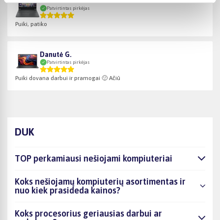
Valentas B.
Patvirtintas pirkėjas
Puiki, patiko
Danutė G.
Patvirtintas pirkėjas
Puiki dovana darbui ir pramogai 🙂 Ačiū
DUK
TOP perkamiausi nešiojami kompiuteriai
Koks nešiojamų kompiuterių asortimentas ir
nuo kiek prasideda kainos?
Koks procesorius geriausias darbui ar