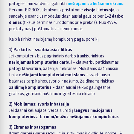
patogesniam valdymui gali tikti
nešiojami su liečiamu ekranu
.
Perkant BIGBOX, užsakymus pristatome
visoje Lietuvoje
, o
sandėlyje esančius modelius dažniausiai gausite per
1–2 darbo
dienas
(tikslus terminas nurodomas prie prekės). Nuo 499 €
pristatymas į paštomatus – nemokamas.
Kaip išsirinkti nešiojamą kompiuterį pagal poreikį
1) Paskirtis – svarbiausias filtras
Jei kompiuteris bus pagrindinis darbo įrankis, rinkitės
nešiojamus kompiuterius darbui
– čia svarbu patikimumas,
patogi klaviatūra, baterija ir ekranas. Mokslams dažniausiai
tinka
nešiojami kompiuteriai mokslams
– svarbiausia
balansas tarp kainos, svorio ir našumo. Žaidimams rinkitės
žaidimų kompiuterius
– dažniausiai reikės galingesnės
grafikos, geresnio aušinimo ir greitesnio ekrano.
2) Mobilumas: svoris ir baterija
Jei dažnai keliaujate, verta žiūrėti į
lengvus nešiojamus
kompiuterius
arba
mini/mažus nešiojamus kompiuterius
.
3) Ekranas ir patogumas
Ilgam darbui svarbu rezoliucija, ryškumas ir dydis. Jei norite „2-