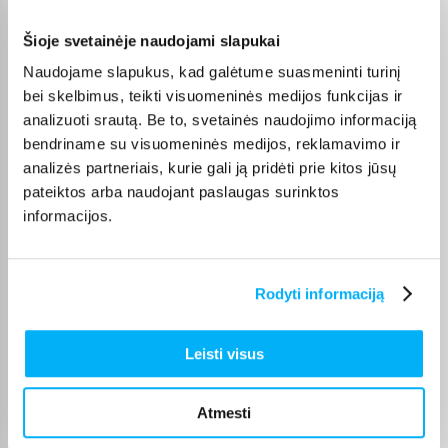
MacBook Air
ir
MacBook Pro
), taip pat
HP
,
Lenovo
,
ASUS
,
DELL
,
Acer
,
MSI
, o AI funkcijų ieškantiems –
Copilot AI
.
Šioje svetainėje naudojami slapukai
Naudojame slapukus, kad galėtume suasmeninti turinį
bei skelbimus, teikti visuomeninės medijos funkcijas ir
analizuoti srautą. Be to, svetainės naudojimo informaciją
Pirkėjų atsiliepimai apie prekes
bendriname su visuomeninės medijos, reklamavimo ir
analizės partneriais, kurie gali ją pridėti prie kitos jūsų
pateiktos arba naudojant paslaugas surinktos
Jaunius P.
informacijos.
Patvirtintas pirkėjas
Geras kompiuteris mokslams, kokybiškas korpusas ir ekranas
Rodyti informaciją
Natalja M.
Patvirtintas pirkėjas
Leisti visus
Esu labai patenkintas pirkiniu! Viskas patiko – labai greitas pristatymas
ir ger ...
Atmesti