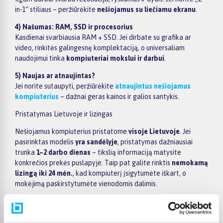
in-1“ stiliaus – peržiūrėkite
nešiojamus su liečiamu ekranu
.
4) Našumas: RAM, SSD ir procesorius
Kasdienai svarbiausia RAM + SSD. Jei dirbate su grafika ar
video, rinkitės galingesnę komplektaciją, o universaliam
naudojimui tinka
kompiuteriai mokslui ir darbui
.
5) Naujas ar atnaujintas?
Jei norite sutaupyti, peržiūrėkite
atnaujintus nešiojamus
kompiuterius
– dažnai geras kainos ir galios santykis.
Pristatymas Lietuvoje ir lizingas
Nešiojamus kompiuterius pristatome
visoje Lietuvoje
. Jei
pasirinktas modelis
yra sandėlyje
, pristatymas dažniausiai
trunka
1–2 darbo dienas
– tikslią informaciją matysite
konkrečios prekės puslapyje. Taip pat galite rinktis
nemokamą
lizingą iki 24 mėn.
, kad kompiuterį įsigytumėte iškart, o
mokėjimą paskirstytumėte vienodomis dalimis.
Populiarūs gamintojai
Rinkitės pagal prekės ženklą:
Apple kompiuteriai
(įskaitant