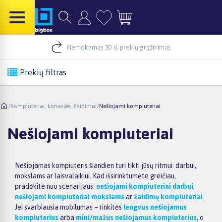
Nemokamas 30 d. prekių grąžinimas
Prekių filtras
/
Kompiuteriai, konsolės, žaidimai
/
Nešiojami kompiuteriai
Nešiojami kompiuteriai
Nešiojamas kompiuteris šiandien turi tikti jūsų ritmui: darbui,
mokslams ar laisvalaikiui. Kad išsirinktumėte greičiau,
pradėkite nuo scenarijaus:
nešiojami kompiuteriai darbui
,
nešiojami kompiuteriai mokslams
ar
žaidimų kompiuteriai
.
Jei svarbiausia mobilumas – rinkitės
lengvus nešiojamus
kompiuterius
arba
mini/mažus nešiojamus kompiuterius
, o