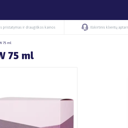
s pristatymas ir draugiškos kainos
Išskirtinis klientų apta
W 75 ml
W 75 ml