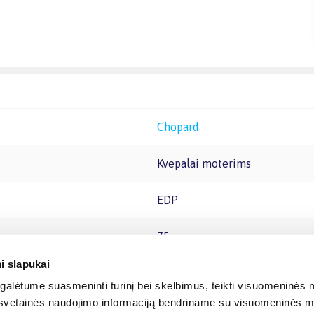
Chopard
Kvepalai moterims
EDP
75
i slapukai
alėtume suasmeninti turinį bei skelbimus, teikti visuomeninės m
o, svetainės naudojimo informaciją bendriname su visuomeninės m