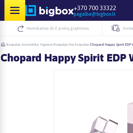
+370 700 33322
pagalba@bigbox.lt
Nemokamas 30 d. prekių grąžinimas
Greita
/
Kvepalai, kosmetika, higiena
/
Kvepalai
/
Visi kvepalai
/
Chopard Happy Spirit EDP 
Chopard Happy Spirit EDP 