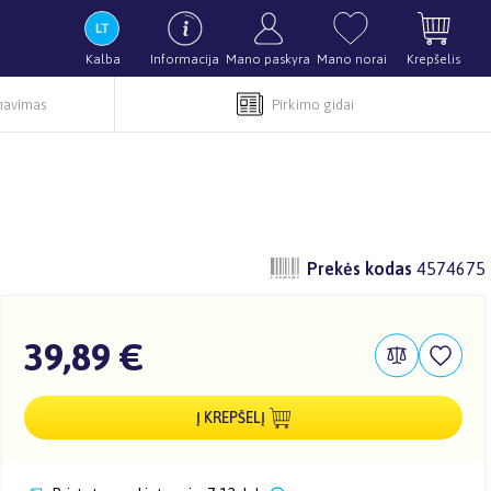
Kalba
Informacija
Mano paskyra
Mano norai
Krepšelis
rnavimas
Pirkimo gidai
Prekės kodas
4574675
39,89 €
Į KREPŠELĮ