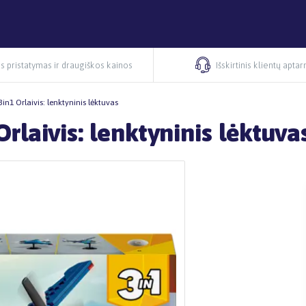
s pristatymas ir draugiškos kainos
Išskirtinis klientų apta
n1 Orlaivis: lenktyninis lėktuvas
laivis: lenktyninis lėktuva