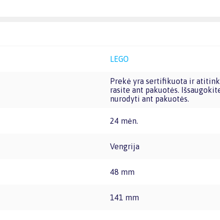
LEGO
Prekė yra sertifikuota ir atitinka Europos Sąjungos reikalavimus žaislams. CE žymą
rasite ant pakuotės. Išsaugokit
nurodyti ant pakuotės.
24 mėn.
Vengrija
48 mm
141 mm