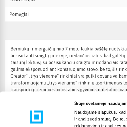
Pomėgiai
Berniukų ir mergaičių nuo 7 metų laukia pašėlę nuotykiai
besisukantį sraigtą priekyje, riedančius ratus, kad galėt
žaislinį lėktuvą su besisukančiu sraigtu ir riedančiais rat
galima eksponuoti ant konstruojamo stovo, be to, šis rink
Creator“ „trys viename“ rinkiniai yra puiki dovana vaika
transformuojamų „trys viename“ rinkinių asortimentas lei
transporto priemones, nuostabius gyvūnus ir detalius na
Šioje svetainėje naudojam
Naudojame slapukus, kad g
ir analizuoti srautą. Be t
reklamavimo ir analizės par