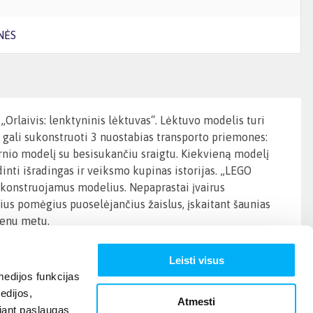
NĖS
Orlaivis: lenktyninis lėktuvas“. Lėktuvo modelis turi
i gali sukonstruoti 3 nuostabias transporto priemones:
sparnio modelį su besisukančiu sraigtu. Kiekvieną modelį
inti išradingas ir veiksmo kupinas istorijas. „LEGO
erkonstruojamus modelius. Nepaprastai įvairus
us pomėgius puoselėjančius žaislus, įskaitant šaunias
ienu metu.
Leisti visus
edijos funkcijas
edijos,
Atmesti
ojant paslaugas