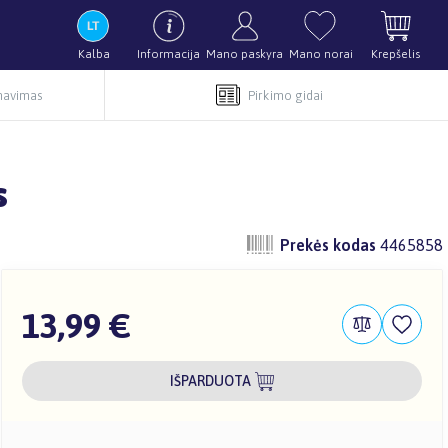
Kalba
Informacija
Mano paskyra
Mano norai
Krepšelis
rnavimas
Pirkimo gidai
s
Prekės kodas
4465858
13,99 €
IŠPARDUOTA