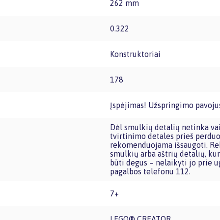
262 mm
0.322
Konstruktoriai
178
Įspėjimas! Užspringimo pavojus
Dėl smulkių detalių netinka vaikams iki trijų metų amžiaus. Pašalinkite visą pakuotę,
tvirtinimo detales prieš perduo
rekomenduojama išsaugoti. Rek
smulkių arba aštrių detalių, kur
būti degus – nelaikyti jo prie u
pagalbos telefonu 112.
7+
LEGO® CREATOR