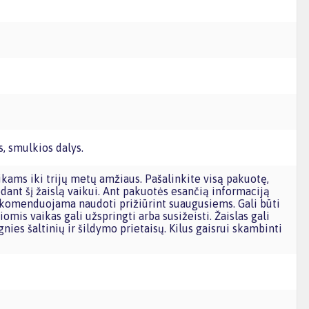
, smulkios dalys.
dant šį žaislą vaikui. Ant pakuotės esančią informaciją
omenduojama naudoti prižiūrint suaugusiems. Gali būti
iomis vaikas gali užspringti arba susižeisti. Žaislas gali
gnies šaltinių ir šildymo prietaisų. Kilus gaisrui skambinti