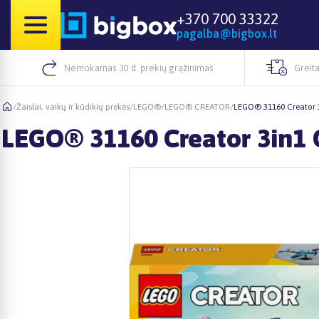
+370 700 33322
pagalba@bigbox.lt
Nemokamas 30 d. prekių grąžinimas
Greita
/
Žaislai, vaikų ir kūdikių prekės
/
LEGO®
/
LEGO® CREATOR
/
LEGO® 31160 Creator 3i
LEGO® 31160 Creator 3in1 Or