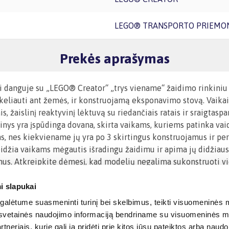
LEGO® TRANSPORTO PRIEMO
Prekės aprašymas
 danguje su „LEGO® Creator“ „trys viename“ žaidimo rinkiniu „
ų keliauti ant žemės, ir konstruojamą eksponavimo stovą. Vaika
ais, žaislinį reaktyvinį lėktuvą su riedančiais ratais ir sraigta
inys yra įspūdinga dovana, skirta vaikams, kuriems patinka vaid
ms, nes kiekviename jų yra po 3 skirtingus konstruojamus ir p
džia vaikams mėgautis išradingu žaidimu ir apima jų didžiausi
mus. Atkreipkite dėmesį, kad modelių negalima sukonstruoti v
i slapukai
alėtume suasmeninti turinį bei skelbimus, teikti visuomeninės m
o, svetainės naudojimo informaciją bendriname su visuomeninės m
tneriais, kurie gali ją pridėti prie kitos jūsų pateiktos arba naud