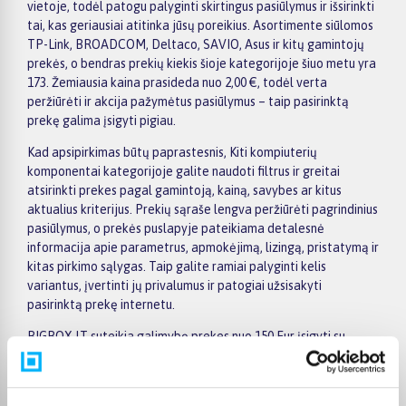
vietoje, todėl patogu palyginti skirtingus pasiūlymus ir išsirinkti
tai, kas geriausiai atitinka jūsų poreikius. Asortimente siūlomos
TP-Link, BROADCOM, Deltaco, SAVIO, Asus ir kitų gamintojų
prekės, o bendras prekių kiekis šioje kategorijoje šiuo metu yra
173. Žemiausia kaina prasideda nuo 2,00 €, todėl verta
peržiūrėti ir akcija pažymėtus pasiūlymus – taip pasirinktą
prekę galima įsigyti pigiau.
Kad apsipirkimas būtų paprastesnis, Kiti kompiuterių
komponentai kategorijoje galite naudoti filtrus ir greitai
atsirinkti prekes pagal gamintoją, kainą, savybes ar kitus
aktualius kriterijus. Prekių sąraše lengva peržiūrėti pagrindinius
pasiūlymus, o prekės puslapyje pateikiama detalesnė
informacija apie parametrus, apmokėjimą, lizingą, pristatymą ir
kitas pirkimo sąlygas. Taip galite ramiai palyginti kelis
variantus, įvertinti jų privalumus ir patogiai užsisakyti
pasirinktą prekę internetu.
BIGBOX.LT suteikia galimybę prekes nuo 150 Eur įsigyti su
nemokamu 24 mėnesių lizingu, todėl pirkti išsimokėtinai galima
patogiai planuojant išlaidas. Užsakymus pristatome visoje
Lietuvoje: pristatymas į paštomatus kainuoja nuo 2,29 €, o