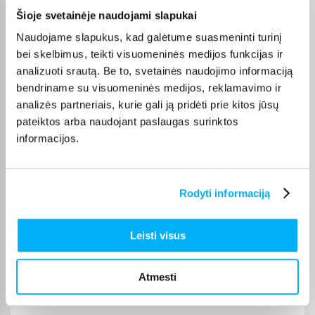
perkant nuo 499 € į paštomatą pristatoma nemokamai.
Šioje svetainėje naudojami slapukai
Kurjerio pristatymo kaina prasideda nuo 2,99 €. Jei prekė yra
sandėlyje, ją įprastai pristatome per 1–2 darbo dienas, o tikslų
Naudojame slapukus, kad galėtume suasmeninti turinį
terminą visada rasite konkrečios prekės puslapyje.
bei skelbimus, teikti visuomeninės medijos funkcijas ir
analizuoti srautą. Be to, svetainės naudojimo informaciją
Pasirinkę tinkamą prekę iš Kiti kompiuterių komponentai
bendriname su visuomeninės medijos, reklamavimo ir
kategorijos, galite rinktis jums patogiausią gavimo būdą:
pristatymą į paštomatą, kurjeriu arba atsiėmimą BIGBOX.LT
analizės partneriais, kurie gali ją pridėti prie kitos jūsų
biure Kaune.
pateiktos arba naudojant paslaugas surinktos
informacijos.
Rodyti informaciją
Pirkėjų atsiliepimai apie prekes
Leisti visus
Giedrius K.
Patvirtintas pirkėjas
Atmesti
Viskas super