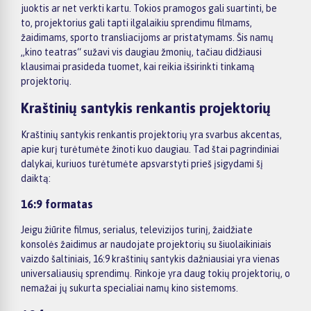
juoktis ar net verkti kartu. Tokios pramogos gali suartinti, be
to, projektorius gali tapti ilgalaikiu sprendimu filmams,
žaidimams, sporto transliacijoms ar pristatymams. Šis namų
„kino teatras“ sužavi vis daugiau žmonių, tačiau didžiausi
klausimai prasideda tuomet, kai reikia išsirinkti tinkamą
projektorių.
Kraštinių santykis renkantis projektorių
Kraštinių santykis renkantis projektorių yra svarbus akcentas,
apie kurį turėtumėte žinoti kuo daugiau. Tad štai pagrindiniai
dalykai, kuriuos turėtumėte apsvarstyti prieš įsigydami šį
daiktą:
16:9 formatas
Jeigu žiūrite filmus, serialus, televizijos turinį, žaidžiate
konsolės žaidimus ar naudojate projektorių su šiuolaikiniais
vaizdo šaltiniais, 16:9 kraštinių santykis dažniausiai yra vienas
universaliausių sprendimų. Rinkoje yra daug tokių projektorių, o
nemažai jų sukurta specialiai namų kino sistemoms.