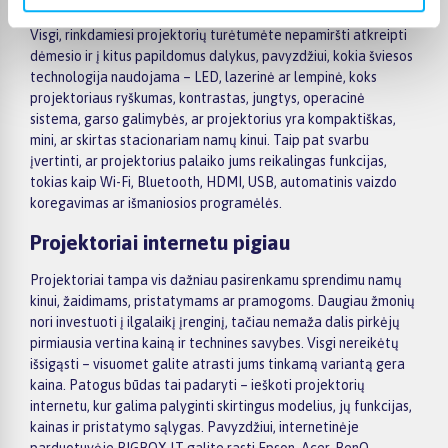
modelius.
Visgi, rinkdamiesi projektorių turėtumėte nepamiršti atkreipti
dėmesio ir į kitus papildomus dalykus, pavyzdžiui, kokia šviesos
technologija naudojama – LED, lazerinė ar lempinė, koks
projektoriaus ryškumas, kontrastas, jungtys, operacinė
sistema, garso galimybės, ar projektorius yra kompaktiškas,
mini, ar skirtas stacionariam namų kinui. Taip pat svarbu
įvertinti, ar projektorius palaiko jums reikalingas funkcijas,
tokias kaip Wi-Fi, Bluetooth, HDMI, USB, automatinis vaizdo
koregavimas ar išmaniosios programėlės.
Projektoriai internetu pigiau
Projektoriai tampa vis dažniau pasirenkamu sprendimu namų
kinui, žaidimams, pristatymams ar pramogoms. Daugiau žmonių
nori investuoti į ilgalaikį įrenginį, tačiau nemaža dalis pirkėjų
pirmiausia vertina kainą ir technines savybes. Visgi nereikėtų
išsigąsti – visuomet galite atrasti jums tinkamą variantą gera
kaina. Patogus būdas tai padaryti – ieškoti projektorių
internetu, kur galima palyginti skirtingus modelius, jų funkcijas,
kainas ir pristatymo sąlygas. Pavyzdžiui, internetinėje