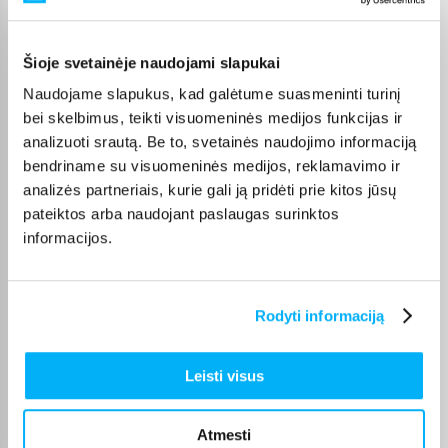
raiškos modelius.
1280x800
Šioje svetainėje naudojami slapukai
Tokia skiriamoji geba yra hibridinė – ji gali atvaizduoti 720p
Naudojame slapukus, kad galėtume suasmeninti turinį
aukštos raiškos vaizdą, taip pat XGA ir WXGA tipo kompiuterių
bei skelbimus, teikti visuomeninės medijos funkcijas ir
vaizdą. Jeigu stebite tokį turinį, kuris apima ne tik vaizdą, bet ir
analizuoti srautą. Be to, svetainės naudojimo informaciją
kompiuterio duomenis arba tiesiog naršote internete, šis
bendriname su visuomeninės medijos, reklamavimo ir
formatas gali būti tinkamas.
analizės partneriais, kurie gali ją pridėti prie kitos jūsų
1920x1080
pateiktos arba naudojant paslaugas surinktos
informacijos.
Tai Full HD skiriamoji geba, dažnai pasirenkama filmams,
serialams, žaidimams ir namų kinui. Ji leidžia matyti ryškų
vaizdą iš daugelio šiuolaikinių HD turinio šaltinių.
Rodyti informaciją
4K
Tai aukštesnės raiškos formatas, dar vadinamas Ultra HD. 4K
Leisti visus
projektoriai gali pasiūlyti detalesnį vaizdą, tačiau jų kaina
paprastai yra aukštesnė, todėl, jeigu ieškote ko nors pigiau,
verta įvertinti ir Full HD arba kitus jūsų poreikiams tinkamus
Atmesti