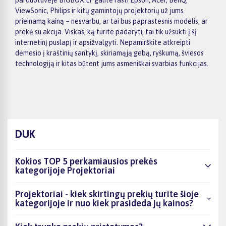
parduotuvėje BIGBOX.LT galite rasti Epson, Acer, BenQ,
ViewSonic, Philips ir kitų gamintojų projektorių už jums
prieinamą kainą – nesvarbu, ar tai bus paprastesnis modelis, ar
prekė su akcija. Viskas, ką turite padaryti, tai tik užsukti į šį
internetinį puslapį ir apsižvalgyti. Nepamirškite atkreipti
dėmesio į kraštinių santykį, skiriamąją gebą, ryškumą, šviesos
technologiją ir kitas būtent jums asmeniškai svarbias funkcijas.
DUK
Kokios TOP 5 perkamiausios prekės
kategorijoje Projektoriai
Projektoriai - kiek skirtingų prekių turite šioje
kategorijoje ir nuo kiek prasideda jų kainos?