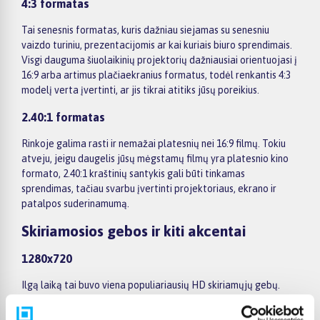
4:3 formatas
Tai senesnis formatas, kuris dažniau siejamas su senesniu
vaizdo turiniu, prezentacijomis ar kai kuriais biuro sprendimais.
Visgi dauguma šiuolaikinių projektorių dažniausiai orientuojasi į
16:9 arba artimus plačiaekranius formatus, todėl renkantis 4:3
modelį verta įvertinti, ar jis tikrai atitiks jūsų poreikius.
2.40:1 formatas
Rinkoje galima rasti ir nemažai platesnių nei 16:9 filmų. Tokiu
atveju, jeigu daugelis jūsų mėgstamų filmų yra platesnio kino
formato, 2.40:1 kraštinių santykis gali būti tinkamas
sprendimas, tačiau svarbu įvertinti projektoriaus, ekrano ir
patalpos suderinamumą.
Skiriamosios gebos ir kiti akcentai
1280x720
Ilgą laiką tai buvo viena populiariausių HD skiriamųjų gebų.
Tokie projektoriai gali būti tinkami paprastesniam naudojimui,
tačiau šiandien namų kinui dažniau renkamasi aukštesnės