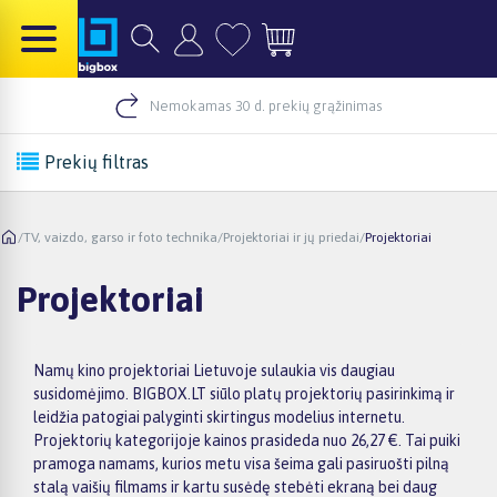
Nemokamas 30 d. prekių grąžinimas
Prekių filtras
/
TV, vaizdo, garso ir foto technika
/
Projektoriai ir jų priedai
/
Projektoriai
Projektoriai
Namų kino projektoriai Lietuvoje sulaukia vis daugiau
susidomėjimo. BIGBOX.LT siūlo platų projektorių pasirinkimą ir
leidžia patogiai palyginti skirtingus modelius internetu.
Projektorių kategorijoje kainos prasideda nuo 26,27 €. Tai puiki
pramoga namams, kurios metu visa šeima gali pasiruošti pilną
stalą vaišių filmams ir kartu susėdę stebėti ekraną bei daug