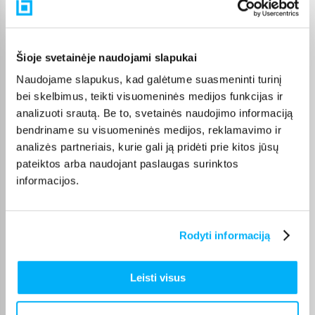
Pasirinktą prekę iš Kita sodo technika kategorijos pristatysime
per nurodytą terminą. Jei patogiau užsakymą atsiimti patiems,
atitinkamai pažymėtas prekes galėsite atsiimti BIGBOX.LT
biure Veiverių g. 171, Kaune.
Šioje svetainėje naudojami slapukai
Naudojame slapukus, kad galėtume suasmeninti turinį
bei skelbimus, teikti visuomeninės medijos funkcijas ir
analizuoti srautą. Be to, svetainės naudojimo informaciją
Pirkėjų atsiliepimai apie prekes
bendriname su visuomeninės medijos, reklamavimo ir
analizės partneriais, kurie gali ją pridėti prie kitos jūsų
pateiktos arba naudojant paslaugas surinktos
Rima K.
informacijos.
Patvirtintas pirkėjas
Aiskiai, greitai,preke kokybiska. . Dekoju.
Rodyti informaciją
Irena Š.
Patvirtintas pirkėjas
Leisti visus
Puikiai