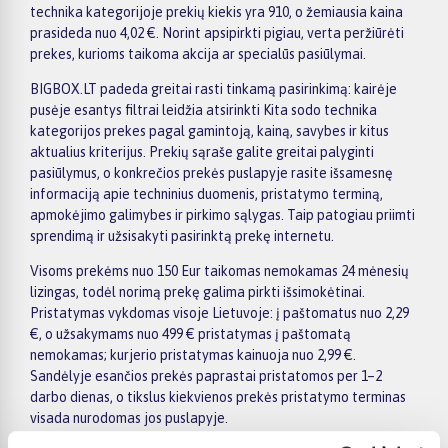
technika kategorijoje prekių kiekis yra 910, o žemiausia kaina
prasideda nuo 4,02 €. Norint apsipirkti pigiau, verta peržiūrėti
prekes, kurioms taikoma akcija ar specialūs pasiūlymai.
BIGBOX.LT padeda greitai rasti tinkamą pasirinkimą: kairėje
pusėje esantys filtrai leidžia atsirinkti Kita sodo technika
kategorijos prekes pagal gamintoją, kainą, savybes ir kitus
aktualius kriterijus. Prekių sąraše galite greitai palyginti
pasiūlymus, o konkrečios prekės puslapyje rasite išsamesnę
informaciją apie techninius duomenis, pristatymo terminą,
apmokėjimo galimybes ir pirkimo sąlygas. Taip patogiau priimti
sprendimą ir užsisakyti pasirinktą prekę internetu.
Visoms prekėms nuo 150 Eur taikomas nemokamas 24 mėnesių
lizingas, todėl norimą prekę galima pirkti išsimokėtinai.
Pristatymas vykdomas visoje Lietuvoje: į paštomatus nuo 2,29
€, o užsakymams nuo 499 € pristatymas į paštomatą
nemokamas; kurjerio pristatymas kainuoja nuo 2,99 €.
Sandėlyje esančios prekės paprastai pristatomos per 1–2
darbo dienas, o tikslus kiekvienos prekės pristatymo terminas
visada nurodomas jos puslapyje.