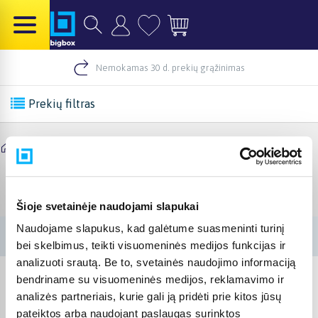
Nemokamas 30 d. prekių grąžinimas
Prekių filtras
/
Pradinis
/
Dyson
Dyson
Šioje svetainėje naudojami slapukai
Naudojame slapukus, kad galėtume suasmeninti turinį
bei skelbimus, teikti visuomeninės medijos funkcijas ir
analizuoti srautą. Be to, svetainės naudojimo informaciją
bendriname su visuomeninės medijos, reklamavimo ir
analizės partneriais, kurie gali ją pridėti prie kitos jūsų
pateiktos arba naudojant paslaugas surinktos
© 2012-
2026
BIGBOX.LT