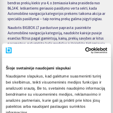
bendras prekių kiekis yra 4, o žemiausia kaina prasideda nuo
86,14 €. Ieškantiems geriausio pasiūlymo verta sekti, kada
Automobilinė navigacija kategorijos prekėms taikoma akcija ar
specialūs pasiūlymai – taip norimą prekę galima įsigyti pigiau.
Naudotis BIGBOX.LT parduotuve paprasta: pasirinkite
Automobilinė navigacija kategoriją, naudokite kairėje pusėje
esančius filtrus pagal gamintoją, kainą, prekių savybes ar kitus
parametrus, palyginkite kelis modelius ir išsirinkite tinkamiausią
variantą. Prekių sąraše ir prekės puslapyje pateikiama
svarbiausia informacija, todėl galite greitai įvertinti techninius
duomenis, pristatymo terminą ir pirkimo sąlygas. Tai leidžia
patogiai apsipirkti internetu, neskubant ir palyginant skirtingus
Šioje svetainėje naudojami slapukai
Automobilinė navigacija kategorijoje esančius pasiūlymus.
Naudojame slapukus, kad galėtume suasmeninti turinį
Visoms prekėms nuo 150 Eur taikomas nemokamas 24 mėnesių
bei skelbimus, teikti visuomeninės medijos funkcijas ir
lizingas, todėl norimas prekes galima įsigyti išsimokėtinai.
analizuoti srautą. Be to, svetainės naudojimo informaciją
Pristatymas visoje Lietuvoje į paštomatus kainuoja nuo 2,29 €,
bendriname su visuomeninės medijos, reklamavimo ir
o užsakymams nuo 499 € pristatymas į paštomatą nemokamas;
analizės partneriais, kurie gali ją pridėti prie kitos jūsų
kurjerio pristatymas – nuo 2,99 €. Sandėlyje esančios prekės
paprastai pristatomos per 1–2 darbo dienas, o tikslus
pateiktos arba naudojant paslaugas surinktos
kiekvienos prekės pristatymo terminas nurodytas jos
informacijos.