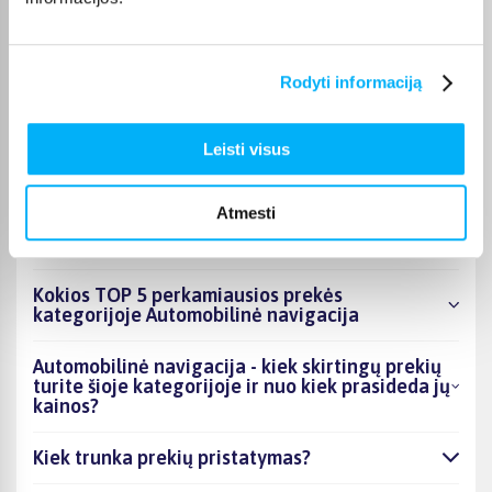
puslapyje.
Tinkamą prekę iš Automobilinė navigacija kategorijos
pristatysime per nurodytą terminą, o jei pageidausite
Rodyti informaciją
užsakymą atsiimti patys, atitinkamai pažymėtas prekes
galėsite atsiimti mūsų biure Kaune.
Leisti visus
Atmesti
DUK
Kokios TOP 5 perkamiausios prekės
kategorijoje Automobilinė navigacija
Automobilinė navigacija - kiek skirtingų prekių
turite šioje kategorijoje ir nuo kiek prasideda jų
kainos?
Kiek trunka prekių pristatymas?