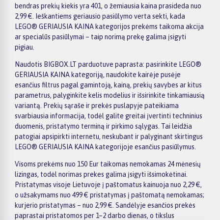
bendras prekių kiekis yra 401, o žemiausia kaina prasideda nuo
2,99 €. Ieškantiems geriausio pasiūlymo verta sekti, kada
LEGO® GERIAUSIA KAINA kategorijos prekėms taikoma akcija
ar specialūs pasiūlymai – taip norimą prekę galima įsigyti
pigiau.
Naudotis BIGBOX.LT parduotuve paprasta: pasirinkite LEGO®
GERIAUSIA KAINA kategoriją, naudokite kairėje pusėje
esančius filtrus pagal gamintoją, kainą, prekių savybes ar kitus
parametrus, palyginkite kelis modelius ir išsirinkite tinkamiausią
variantą. Prekių sąraše ir prekės puslapyje pateikiama
svarbiausia informacija, todėl galite greitai įvertinti techninius
duomenis, pristatymo terminą ir pirkimo sąlygas. Tai leidžia
patogiai apsipirkti internetu, neskubant ir palyginant skirtingus
LEGO® GERIAUSIA KAINA kategorijoje esančius pasiūlymus.
Visoms prekėms nuo 150 Eur taikomas nemokamas 24 mėnesių
lizingas, todėl norimas prekes galima įsigyti išsimokėtinai.
Pristatymas visoje Lietuvoje į paštomatus kainuoja nuo 2,29 €,
o užsakymams nuo 499 € pristatymas į paštomatą nemokamas;
kurjerio pristatymas – nuo 2,99 €. Sandėlyje esančios prekės
paprastai pristatomos per 1–2 darbo dienas, o tikslus