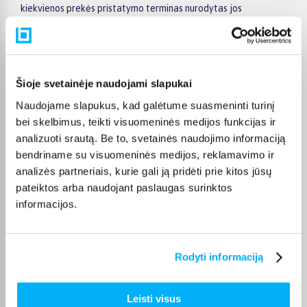
kiekvienos prekės pristatymo terminas nurodytas jos
puslapyje.
Tinkamą prekę iš LEGO® GERIAUSIA KAINA kategorijos
pristatysime per nurodytą terminą, o jei pageidausite
užsakymą atsiimti patys, atitinkamai pažymėtas prekes
Šioje svetainėje naudojami slapukai
galėsite atsiimti mūsų biure Kaune.
Naudojame slapukus, kad galėtume suasmeninti turinį
bei skelbimus, teikti visuomeninės medijos funkcijas ir
analizuoti srautą. Be to, svetainės naudojimo informaciją
bendriname su visuomeninės medijos, reklamavimo ir
Pirkėjų atsiliepimai apie prekes
analizės partneriais, kurie gali ją pridėti prie kitos jūsų
pateiktos arba naudojant paslaugas surinktos
informacijos.
Tomas P.
Patvirtintas pirkėjas
Ačiū už greitą pristatymą.
Rodyti informaciją
Gediminas P.
Leisti visus
Patvirtintas pirkėjas