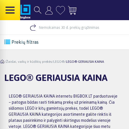
Nemokamas 30 d. prekių grąžinimas
Prekių filtras
/
Žaislai, vaikų ir kūdikių prekės
/
LEGO®
/
LEGO® GERIAUSIA KAINA
LEGO® GERIAUSIA KAINA
LEGO® GERIAUSIA KAINA internetu BIGBOX.LT parduotuvėje
– patogus būdas rasti tinkamą prekę už prieinamą kainą. Čia
siūlomos LEGO ir kitų gamintojų prekės, todėl LEGO®
GERIAUSIA KAINA kategorijos asortimente galite rinktis iš
plataus pasirinkimo ir palyginti skirtingus modelius vienoje
vietoje. LEGO® GERIAUSIA KAINA kategorijoje šiuo metu