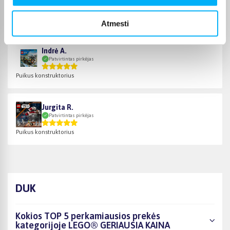
Prekė kokybiškai įpakuota, gavau tai, ko ir tikėjausi. Pristatymas per visą
piką ...
Atmesti
Indrė A.
Patvirtintas pirkėjas
Puikus konstruktorius
Jurgita R.
Patvirtintas pirkėjas
Puikus konstruktorius
DUK
Kokios TOP 5 perkamiausios prekės
kategorijoje LEGO® GERIAUSIA KAINA