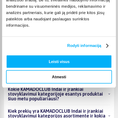
Jūratė Š.
bendriname su visuomeninės medijos, reklamavimo ir
Patvirtintas pirkėjas
analizės partneriais, kurie gali ją pridėti prie kitos jūsų
Tikrai geras įrankis. Likau patenkinta.
pateiktos arba naudojant paslaugas surinktos
informacijos.
Germanas B.
Patvirtintas pirkėjas
Rodyti informaciją
Лопатка металическая , а не алюминиевая !!!
Leisti visus
DUK
Atmesti
Kokie KAMADOCLUB Indai ir įrankiai
stovyklavimui kategorijoje esantys produktai
šiuo metu populiariausi?
Kiek prekių yra KAMADOCLUB Indai ir įrankiai
stovyklavimui kategorijos asortimente ir kokia