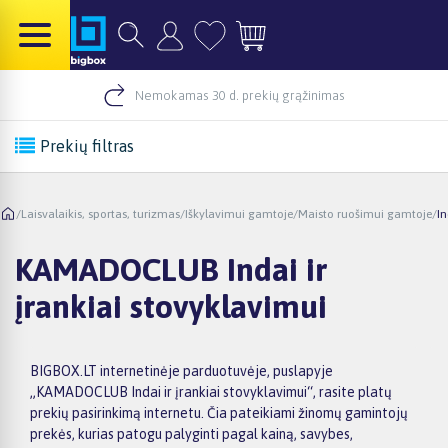
Nemokamas 30 d. prekių grąžinimas
Prekių filtras
/
Laisvalaikis, sportas, turizmas
/
Iškylavimui gamtoje
/
Maisto ruošimui gamtoje
/
In
KAMADOCLUB Indai ir
įrankiai stovyklavimui
BIGBOX.LT internetinėje parduotuvėje, puslapyje
„KAMADOCLUB Indai ir įrankiai stovyklavimui“, rasite platų
prekių pasirinkimą internetu. Čia pateikiami žinomų gamintojų
prekės, kurias patogu palyginti pagal kainą, savybes,