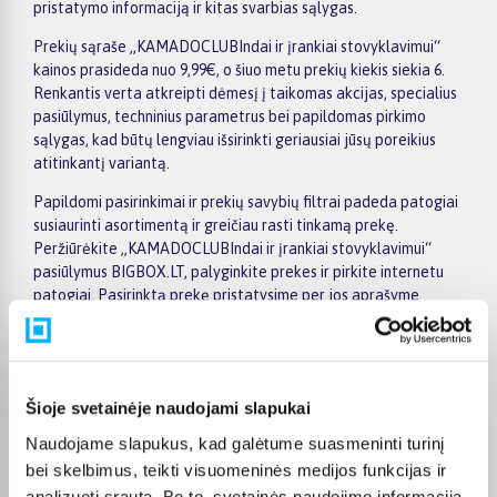
pristatymo informaciją ir kitas svarbias sąlygas.
Prekių sąraše „KAMADOCLUBIndai ir įrankiai stovyklavimui“
kainos prasideda nuo 9,99€, o šiuo metu prekių kiekis siekia 6.
Renkantis verta atkreipti dėmesį į taikomas akcijas, specialius
pasiūlymus, techninius parametrus bei papildomas pirkimo
sąlygas, kad būtų lengviau išsirinkti geriausiai jūsų poreikius
atitinkantį variantą.
Papildomi pasirinkimai ir prekių savybių filtrai padeda patogiai
susiaurinti asortimentą ir greičiau rasti tinkamą prekę.
Peržiūrėkite „KAMADOCLUBIndai ir įrankiai stovyklavimui“
pasiūlymus BIGBOX.LT, palyginkite prekes ir pirkite internetu
patogiai. Pasirinktą prekę pristatysime per jos aprašyme
nurodytą terminą.
Šioje svetainėje naudojami slapukai
Pirkėjų atsiliepimai apie prekes
Naudojame slapukus, kad galėtume suasmeninti turinį
bei skelbimus, teikti visuomeninės medijos funkcijas ir
analizuoti srautą. Be to, svetainės naudojimo informaciją