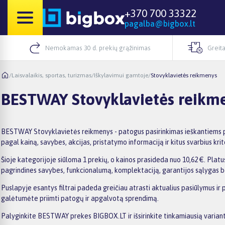
+370 700 33322
pagalba@bigbox.lt
Nemokamas 30 d. prekių grąžinimas
Greita
/
Laisvalaikis, sportas, turizmas
/
Iškylavimui gamtoje
/
Stovyklavietės reikmenys
BESTWAY Stovyklavietės reikm
BESTWAY Stovyklavietės reikmenys - patogus pasirinkimas ieškantiems p
pagal kainą, savybes, akcijas, pristatymo informaciją ir kitus svarbius krite
Šioje kategorijoje siūloma 1 prekių, o kainos prasideda nuo 10,62 €. Platus
pagrindines savybes, funkcionalumą, komplektaciją, garantijos sąlygas b
Puslapyje esantys filtrai padeda greičiau atrasti aktualius pasiūlymus ir
galėtumėte priimti patogų ir apgalvotą sprendimą.
Palyginkite BESTWAY prekes BIGBOX.LT ir išsirinkite tinkamiausią variant