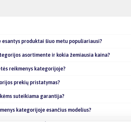
 esantys produktai šiuo metu populiariausi?
egorijos asortimente ir kokia žemiausia kaina?
etės reikmenys kategorijoje?
rijos prekių pristatymas?
ekėms suteikiama garantija?
kmenys kategorijoje esančius modelius?
rijoje esančias prekes internetu?