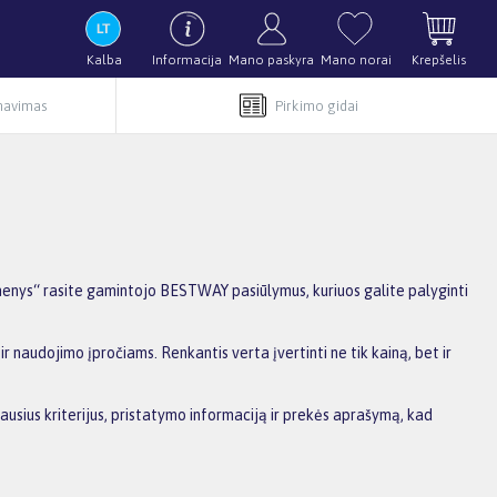
Kalba
Informacija
Mano paskyra
Mano norai
Krepšelis
rnavimas
Pirkimo gidai
enys“ rasite gamintojo BESTWAY pasiūlymus, kuriuos galite palyginti
r naudojimo įpročiams. Renkantis verta įvertinti ne tik kainą, bet ir
ausius kriterijus, pristatymo informaciją ir prekės aprašymą, kad