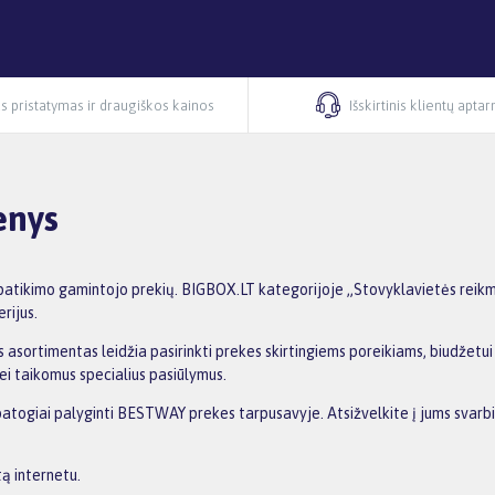
s pristatymas ir draugiškos kainos
Išskirtinis klientų apta
enys
atikimo gamintojo prekių. BIGBOX.LT kategorijoje „Stovyklavietės reikm
rijus.
 asortimentas leidžia pasirinkti prekes skirtingiems poreikiams, biudžetui i
ei taikomus specialius pasiūlymus.
 patogiai palyginti BESTWAY prekes tarpusavyje. Atsižvelkite į jums svarbi
ą internetu.