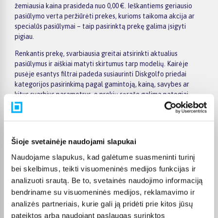
žemiausia kaina prasideda nuo 0,00 €. Ieškantiems geriausio
pasiūlymo verta peržiūrėti prekes, kurioms taikoma akcija ar
specialūs pasiūlymai – taip pasirinktą prekę galima įsigyti
pigiau.
Renkantis prekę, svarbiausia greitai atsirinkti aktualius
pasiūlymus ir aiškiai matyti skirtumus tarp modelių. Kairėje
pusėje esantys filtrai padeda susiaurinti Diskgolfo priedai
kategorijos pasirinkimą pagal gamintoją, kainą, savybes ar
kitus svarbius parametrus, o prekių sąraše galima patogiai
palyginti skirtingus pasiūlymus. Atidarius konkrečios prekės
puslapį, rasite detalesnę informaciją apie techninius duomenis,
pristatymo terminą, apmokėjimo būdus ir pirkimo sąlygas,
todėl sprendimą priimti bus lengviau.
Šioje svetainėje naudojami slapukai
Didesnės vertės pirkiniams BIGBOX.LT siūlo patogų
Naudojame slapukus, kad galėtume suasmeninti turinį
apmokėjimą dalimis – visoms prekėms nuo 150 Eur taikomas
bei skelbimus, teikti visuomeninės medijos funkcijas ir
nemokamas 24 mėnesių lizingas, todėl norimą prekę galima
analizuoti srautą. Be to, svetainės naudojimo informaciją
įsigyti išsimokėtinai. Užsakymus pristatome visoje Lietuvoje:
bendriname su visuomeninės medijos, reklamavimo ir
pristatymas į paštomatus kainuoja nuo 2,29 €, o užsakymams
analizės partneriais, kurie gali ją pridėti prie kitos jūsų
nuo 499 € pristatymas į paštomatą nemokamas; kurjerio
pristatymo kaina prasideda nuo 2,99 €. Sandėlyje esančios
pateiktos arba naudojant paslaugas surinktos