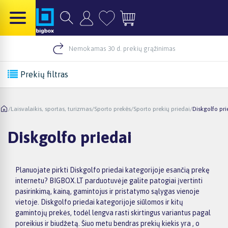
Nemokamas 30 d. prekių grąžinimas
Prekių filtras
/
Laisvalaikis, sportas, turizmas
/
Sporto prekės
/
Sporto prekių priedai
/
Diskgolfo pri
Diskgolfo priedai
Planuojate pirkti Diskgolfo priedai kategorijoje esančią prekę
internetu? BIGBOX.LT parduotuvėje galite patogiai įvertinti
pasirinkimą, kainą, gamintojus ir pristatymo sąlygas vienoje
vietoje. Diskgolfo priedai kategorijoje siūlomos ir kitų
gamintojų prekės, todėl lengva rasti skirtingus variantus pagal
poreikius ir biudžetą. Šiuo metu bendras prekių kiekis yra , o