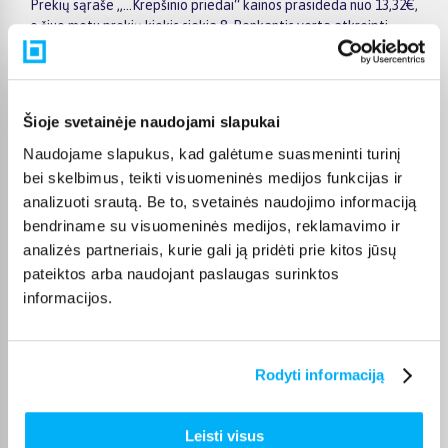
Prekių sąraše „...Krepšinio priedai“ kainos prasideda nuo 13,32€,
o šiuo metu prekių kiekis siekia 8. Renkantis verta atkreipti
dėmesį į taikomas akcijas, specialius pasiūlymus, techninius
parametrus bei papildomas pirkimo sąlygas, kad būtų lengviau
išsirinkti geriausiai jūsų poreikius atitinkantį variantą.
Šioje svetainėje naudojami slapukai
Papildomi pasirinkimai ir prekių savybių filtrai padeda patogiai
susiaurinti asortimentą ir greičiau rasti tinkamą prekę.
Naudojame slapukus, kad galėtume suasmeninti turinį
Peržiūrėkite „...Krepšinio priedai“ pasiūlymus BIGBOX.LT,
bei skelbimus, teikti visuomeninės medijos funkcijas ir
palyginkite prekes ir pirkite internetu patogiai. Pasirinktą
analizuoti srautą. Be to, svetainės naudojimo informaciją
prekę pristatysime per jos aprašyme nurodytą terminą.
bendriname su visuomeninės medijos, reklamavimo ir
analizės partneriais, kurie gali ją pridėti prie kitos jūsų
pateiktos arba naudojant paslaugas surinktos
informacijos.
DUK
Kokie ... Krepšinio priedai kategorijoje esantys
Rodyti informaciją
produktai šiuo metu populiariausi?
Kiek prekių yra ... Krepšinio priedai kategorijos
Leisti visus