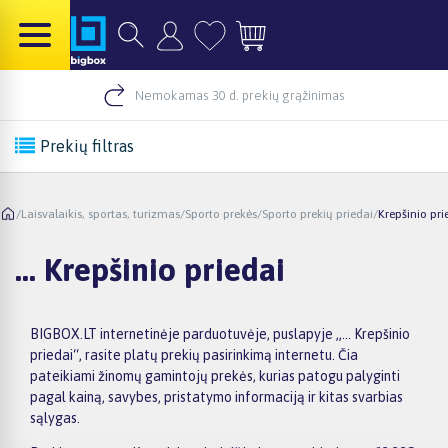
Nemokamas 30 d. prekių grąžinimas
Prekių filtras
/
Laisvalaikis, sportas, turizmas
/
Sporto prekės
/
Sporto prekių priedai
/
Krepšinio pri
... Krepšinio priedai
BIGBOX.LT internetinėje parduotuvėje, puslapyje „... Krepšinio
priedai“, rasite platų prekių pasirinkimą internetu. Čia
pateikiami žinomų gamintojų prekės, kurias patogu palyginti
pagal kainą, savybes, pristatymo informaciją ir kitas svarbias
sąlygas.