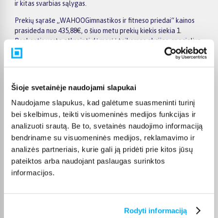
ir kitas svarbias sąlygas.
Prekių sąraše „WAHOOGimnastikos ir fitneso priedai“ kainos
prasideda nuo 435,88€, o šiuo metu prekių kiekis siekia 1.
Renkantis verta atkreipti dėmesį į taikomas akcijas, specialius
pasiūlymus, techninius parametrus bei papildomas pirkimo
sąlygas, kad būtų lengviau išsirinkti geriausiai jūsų poreikius
atitinkantį variantą.
Šioje svetainėje naudojami slapukai
Papildomi pasirinkimai ir prekių savybių filtrai padeda patogiai
susiaurinti asortimentą ir greičiau rasti tinkamą prekę.
Naudojame slapukus, kad galėtume suasmeninti turinį
Peržiūrėkite „WAHOOGimnastikos ir fitneso priedai“
bei skelbimus, teikti visuomeninės medijos funkcijas ir
pasiūlymus BIGBOX.LT, palyginkite prekes ir pirkite internetu
analizuoti srautą. Be to, svetainės naudojimo informaciją
patogiai. Pasirinktą prekę pristatysime per jos aprašyme
bendriname su visuomeninės medijos, reklamavimo ir
nurodytą terminą.
analizės partneriais, kurie gali ją pridėti prie kitos jūsų
pateiktos arba naudojant paslaugas surinktos
informacijos.
DUK
Rodyti informaciją
Kokie WAHOO Gimnastikos ir fitneso priedai