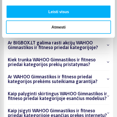
kategorijoje esantys produktai šiuo metu
populiariausi?
Leisti visus
Kiek prekių yra WAHOO Gimnastikos ir fitneso
priedai kategorijos asortimente ir kokia
Atmesti
žemiausia kaina?
Ar BIGBOX.LT galima rasti akcijų WAHOO
Gimnastikos ir fitneso priedai kategorijoje?
Kiek trunka WAHOO Gimnastikos ir fitneso
priedai kategorijos prekių pristatymas?
Ar WAHOO Gimnastikos ir fitneso priedai
kategorijos prekėms suteikiama garantija?
Kaip palyginti skirtingus WAHOO Gimnastikos ir
fitneso priedai kategorijoje esančius modelius?
Kaip įsigyti WAHOO Gimnastikos ir fitneso
priedai kategorijoje esančias prekes internetu?