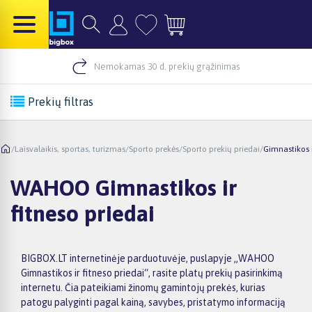
Nemokamas 30 d. prekių grąžinimas
Prekių filtras
/
Laisvalaikis, sportas, turizmas
/
Sporto prekės
/
Sporto prekių priedai
/
Gimnastikos i
WAHOO Gimnastikos ir
fitneso priedai
BIGBOX.LT internetinėje parduotuvėje, puslapyje „WAHOO
Gimnastikos ir fitneso priedai“, rasite platų prekių pasirinkimą
internetu. Čia pateikiami žinomų gamintojų prekės, kurias
patogu palyginti pagal kainą, savybes, pristatymo informaciją