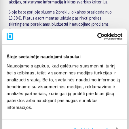
akcijas, pristatymo informaciją ir kitus svarbius kriterijus.
Šioje kategorijoje siūloma 2 prekių, o kainos prasideda nuo
13,38 €. Platus asortimentas leidžia pasirinkti prekes
skirtingiems poreikiams, biudžetui ir naudojimo įpročiams.
Renkantis verta įvertinti ne tik kainą, bet ir pagrindines
savybes, funkcionalumą, komplektaciją, garantijos sąlygas bei
taikomus specialius pasiūlymus.
Puslapyje esantys filtrai padeda greičiau atrasti aktualius
Šioje svetainėje naudojami slapukai
pasiūlymus ir patogiai palyginti SMJ prekes tarpusavyje.
Atsižvelkite į jums svarbiausius kriterijus, pristatymo
Naudojame slapukus, kad galėtume suasmeninti turinį
informaciją ir prekės aprašymą, kad galėtumėte priimti patogų
bei skelbimus, teikti visuomeninės medijos funkcijas ir
ir apgalvotą sprendimą.
analizuoti srautą. Be to, svetainės naudojimo informaciją
bendriname su visuomeninės medijos, reklamavimo ir
Palyginkite SMJ prekes BIGBOX.LT ir išsirinkite tinkamiausią
variantą internetu.
analizės partneriais, kurie gali ją pridėti prie kitos jūsų
pateiktos arba naudojant paslaugas surinktos
informacijos.
DUK