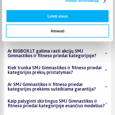
Rodyti informaciją
Kokie SMJ Gimnastikos ir fitneso priedai
kategorijoje esantys produktai šiuo metu
Leisti visus
populiariausi?
Kiek prekių yra SMJ Gimnastikos ir fitneso
Atmesti
priedai kategorijos asortimente ir kokia
žemiausia kaina?
Ar BIGBOX.LT galima rasti akcijų SMJ
Gimnastikos ir fitneso priedai kategorijoje?
Kiek trunka SMJ Gimnastikos ir fitneso priedai
kategorijos prekių pristatymas?
Ar SMJ Gimnastikos ir fitneso priedai
kategorijos prekėms suteikiama garantija?
Kaip palyginti skirtingus SMJ Gimnastikos ir
fitneso priedai kategorijoje esančius modelius?