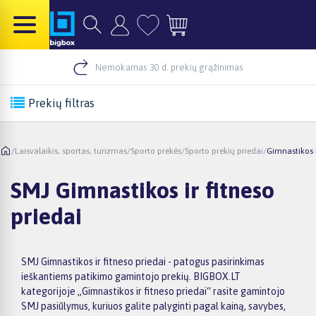
Nemokamas 30 d. prekių grąžinimas
Prekių filtras
/
Laisvalaikis, sportas, turizmas
/
Sporto prekės
/
Sporto prekių priedai
/
Gimnastikos i
SMJ Gimnastikos ir fitneso
priedai
SMJ Gimnastikos ir fitneso priedai - patogus pasirinkimas
ieškantiems patikimo gamintojo prekių. BIGBOX.LT
kategorijoje „Gimnastikos ir fitneso priedai“ rasite gamintojo
SMJ pasiūlymus, kuriuos galite palyginti pagal kainą, savybes,