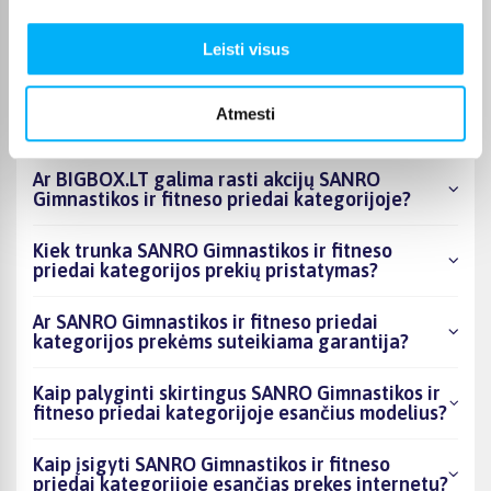
kategorijoje esantys produktai šiuo metu
populiariausi?
Leisti visus
Kiek prekių yra SANRO Gimnastikos ir fitneso
priedai kategorijos asortimente ir kokia
Atmesti
žemiausia kaina?
Ar BIGBOX.LT galima rasti akcijų SANRO
Gimnastikos ir fitneso priedai kategorijoje?
Kiek trunka SANRO Gimnastikos ir fitneso
priedai kategorijos prekių pristatymas?
Ar SANRO Gimnastikos ir fitneso priedai
kategorijos prekėms suteikiama garantija?
Kaip palyginti skirtingus SANRO Gimnastikos ir
fitneso priedai kategorijoje esančius modelius?
Kaip įsigyti SANRO Gimnastikos ir fitneso
priedai kategorijoje esančias prekes internetu?