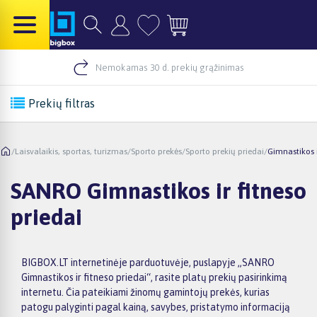
Nemokamas 30 d. prekių grąžinimas
Prekių filtras
/
Laisvalaikis, sportas, turizmas
/
Sporto prekės
/
Sporto prekių priedai
/
Gimnastikos i
SANRO Gimnastikos ir fitneso
priedai
BIGBOX.LT internetinėje parduotuvėje, puslapyje „SANRO
Gimnastikos ir fitneso priedai“, rasite platų prekių pasirinkimą
internetu. Čia pateikiami žinomų gamintojų prekės, kurias
patogu palyginti pagal kainą, savybes, pristatymo informaciją