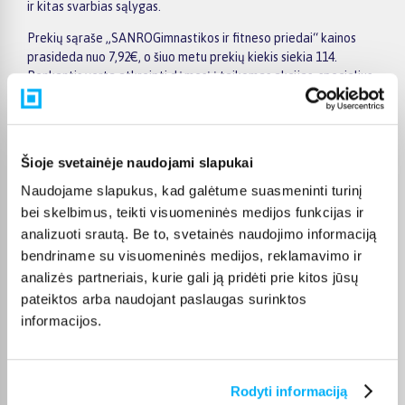
ir kitas svarbias sąlygas.
Prekių sąraše „SANROGimnastikos ir fitneso priedai“ kainos
prasideda nuo 7,92€, o šiuo metu prekių kiekis siekia 114.
Renkantis verta atkreipti dėmesį į taikomas akcijas, specialius
pasiūlymus, techninius parametrus bei papildomas pirkimo
sąlygas, kad būtų lengviau išsirinkti geriausiai jūsų poreikius
atitinkantį variantą.
Šioje svetainėje naudojami slapukai
Papildomi pasirinkimai ir prekių savybių filtrai padeda patogiai
susiaurinti asortimentą ir greičiau rasti tinkamą prekę.
Naudojame slapukus, kad galėtume suasmeninti turinį
Peržiūrėkite „SANROGimnastikos ir fitneso priedai“ pasiūlymus
bei skelbimus, teikti visuomeninės medijos funkcijas ir
BIGBOX.LT, palyginkite prekes ir pirkite internetu patogiai.
analizuoti srautą. Be to, svetainės naudojimo informaciją
Pasirinktą prekę pristatysime per jos aprašyme nurodytą
bendriname su visuomeninės medijos, reklamavimo ir
terminą.
analizės partneriais, kurie gali ją pridėti prie kitos jūsų
pateiktos arba naudojant paslaugas surinktos
informacijos.
DUK
Rodyti informaciją
Kokie SANRO Gimnastikos ir fitneso priedai