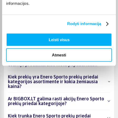
informacijos.
Vygantas G.
Patvirtintas pirkėjas
Geras, tvirtas - kokybiškas suoliukas.
Rodyti informaciją
Leisti visus
DUK
Atmesti
Kokie Enero Sporto prekių priedai kategorijoje
esantys produktai šiuo metu populiariausi?
Kiek prekių yra Enero Sporto prekių priedai
kategorijos asortimente ir kokia žemiausia
kaina?
Ar BIGBOX.LT galima rasti akcijų Enero Sporto
prekių priedai kategorijoje?
Kiek trunka Enero Sporto prekių priedai