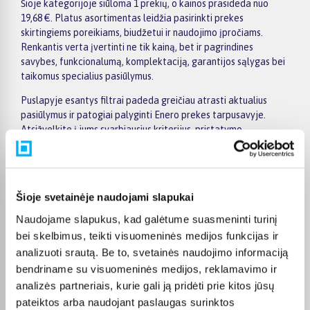
Šioje kategorijoje siūloma 1 prekių, o kainos prasideda nuo
19,68 €. Platus asortimentas leidžia pasirinkti prekes
skirtingiems poreikiams, biudžetui ir naudojimo įpročiams.
Renkantis verta įvertinti ne tik kainą, bet ir pagrindines
savybes, funkcionalumą, komplektaciją, garantijos sąlygas bei
taikomus specialius pasiūlymus.
Puslapyje esantys filtrai padeda greičiau atrasti aktualius
pasiūlymus ir patogiai palyginti Enero prekes tarpusavyje.
Atsižvelkite į jums svarbiausius kriterijus, pristatymo
informaciją ir prekės aprašymą, kad galėtumėte priimti patogų
ir apgalvotą sprendimą.
Palyginkite Enero prekes BIGBOX.LT ir išsirinkite tinkamiausią
Šioje svetainėje naudojami slapukai
variantą internetu.
Naudojame slapukus, kad galėtume suasmeninti turinį
bei skelbimus, teikti visuomeninės medijos funkcijas ir
analizuoti srautą. Be to, svetainės naudojimo informaciją
bendriname su visuomeninės medijos, reklamavimo ir
Pirkėjų atsiliepimai apie prekes
analizės partneriais, kurie gali ją pridėti prie kitos jūsų
pateiktos arba naudojant paslaugas surinktos