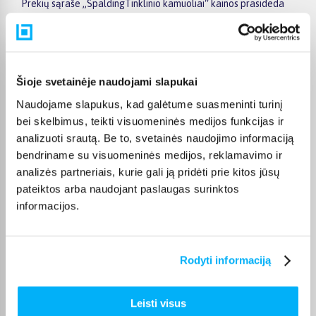
Prekių sąraše „SpaldingTinklinio kamuoliai“ kainos prasideda
nuo 0,00€, o šiuo metu prekių kiekis siekia . Renkantis verta
atkreipti dėmesį į taikomas akcijas, specialius pasiūlymus,
techninius parametrus bei papildomas pirkimo sąlygas, kad
būtų lengviau išsirinkti geriausiai jūsų poreikius atitinkantį
variantą.
Šioje svetainėje naudojami slapukai
Papildomi pasirinkimai ir prekių savybių filtrai padeda patogiai
Naudojame slapukus, kad galėtume suasmeninti turinį
susiaurinti asortimentą ir greičiau rasti tinkamą prekę.
bei skelbimus, teikti visuomeninės medijos funkcijas ir
Peržiūrėkite „SpaldingTinklinio kamuoliai“ pasiūlymus
analizuoti srautą. Be to, svetainės naudojimo informaciją
BIGBOX.LT, palyginkite prekes ir pirkite internetu patogiai.
bendriname su visuomeninės medijos, reklamavimo ir
Pasirinktą prekę pristatysime per jos aprašyme nurodytą
analizės partneriais, kurie gali ją pridėti prie kitos jūsų
terminą.
pateiktos arba naudojant paslaugas surinktos
informacijos.
DUK
Rodyti informaciją
Kokios TOP 5 perkamiausios prekės
kategorijoje Tinklinio kamuoliai
Leisti visus