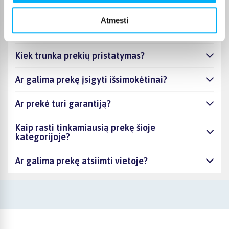
Tinklinio kamuoliai - kiek skirtingų prekių turite
Atmesti
šioje kategorijoje ir nuo kiek prasideda jų
kainos?
Kiek trunka prekių pristatymas?
Ar galima prekę įsigyti išsimokėtinai?
Ar prekė turi garantiją?
Kaip rasti tinkamiausią prekę šioje
kategorijoje?
Ar galima prekę atsiimti vietoje?