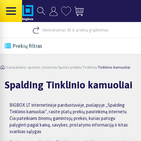
Nemokamas 30 d. prekių grąžinimas
Prekių filtras
/
Laisvalaikis, sportas, turizmas
/
Sporto prekės
/
Tinklinis
/
Tinklinio kamuoliai
Spalding Tinklinio kamuoliai
BIGBOX.LT internetinėje parduotuvėje, puslapyje „Spalding
Tinklinio kamuoliai“, rasite platų prekių pasirinkimą internetu.
Čia pateikiami žinomų gamintojų prekės, kurias patogu
palyginti pagal kainą, savybes, pristatymo informaciją ir kitas
svarbias sąlygas.