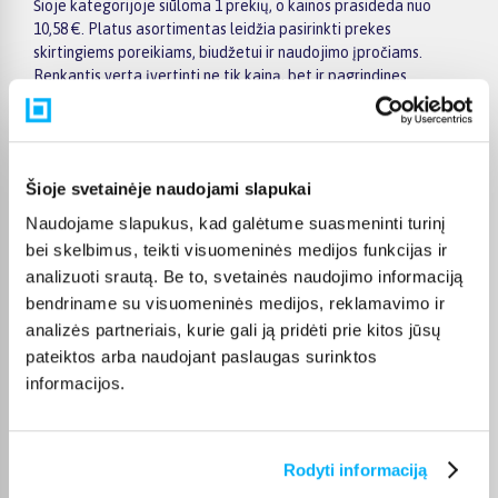
Šioje kategorijoje siūloma 1 prekių, o kainos prasideda nuo
10,58 €. Platus asortimentas leidžia pasirinkti prekes
skirtingiems poreikiams, biudžetui ir naudojimo įpročiams.
Renkantis verta įvertinti ne tik kainą, bet ir pagrindines
savybes, funkcionalumą, komplektaciją, garantijos sąlygas bei
taikomus specialius pasiūlymus.
Puslapyje esantys filtrai padeda greičiau atrasti aktualius
pasiūlymus ir patogiai palyginti Madej prekes tarpusavyje.
Šioje svetainėje naudojami slapukai
Atsižvelkite į jums svarbiausius kriterijus, pristatymo
Naudojame slapukus, kad galėtume suasmeninti turinį
informaciją ir prekės aprašymą, kad galėtumėte priimti patogų
bei skelbimus, teikti visuomeninės medijos funkcijas ir
ir apgalvotą sprendimą.
analizuoti srautą. Be to, svetainės naudojimo informaciją
Palyginkite Madej prekes BIGBOX.LT ir išsirinkite tinkamiausią
bendriname su visuomeninės medijos, reklamavimo ir
variantą internetu.
analizės partneriais, kurie gali ją pridėti prie kitos jūsų
pateiktos arba naudojant paslaugas surinktos
informacijos.
DUK
Rodyti informaciją
Kokie Madej Badmintono priedai kategorijoje