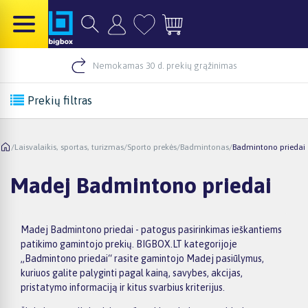
Nemokamas 30 d. prekių grąžinimas
Prekių filtras
/
Laisvalaikis, sportas, turizmas
/
Sporto prekės
/
Badmintonas
/
Badmintono priedai
Madej Badmintono priedai
Madej Badmintono priedai - patogus pasirinkimas ieškantiems
patikimo gamintojo prekių. BIGBOX.LT kategorijoje
„Badmintono priedai“ rasite gamintojo Madej pasiūlymus,
kuriuos galite palyginti pagal kainą, savybes, akcijas,
pristatymo informaciją ir kitus svarbius kriterijus.