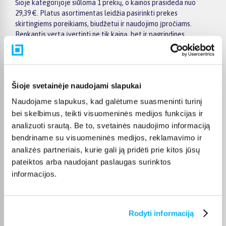
Šioje kategorijoje siūloma 1 prekių, o kainos prasideda nuo
29,39 €. Platus asortimentas leidžia pasirinkti prekes
skirtingiems poreikiams, biudžetui ir naudojimo įpročiams.
Renkantis verta įvertinti ne tik kainą, bet ir pagrindines
savybes, funkcionalumą, komplektaciją, garantijos sąlygas bei
taikomus specialius pasiūlymus.
Puslapyje esantys filtrai padeda greičiau atrasti aktualius
pasiūlymus ir patogiai palyginti PROIRON prekes tarpusavyje.
Šioje svetainėje naudojami slapukai
Atsižvelkite į jums svarbiausius kriterijus, pristatymo
Naudojame slapukus, kad galėtume suasmeninti turinį
informaciją ir prekės aprašymą, kad galėtumėte priimti patogų
bei skelbimus, teikti visuomeninės medijos funkcijas ir
ir apgalvotą sprendimą.
analizuoti srautą. Be to, svetainės naudojimo informaciją
Palyginkite PROIRON prekes BIGBOX.LT ir išsirinkite
bendriname su visuomeninės medijos, reklamavimo ir
tinkamiausią variantą internetu.
analizės partneriais, kurie gali ją pridėti prie kitos jūsų
pateiktos arba naudojant paslaugas surinktos
informacijos.
DUK
Rodyti informaciją
Kokie PROIRON Svarmenys kategorijoje