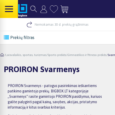
Nemokamas 30 d. prekių grąžinimas
Prekių filtras
/
Laisvalaikis, sportas, turizmas
/
Sporto prekės
/
Gimnastikos ir fitneso prekės
/
Svar
PROIRON Svarmenys
PROIRON Svarmenys - patogus pasirinkimas ieškantiems
patikimo gamintojo prekių. BIGBOX.LT kategorijoje
„Svarmenys“ rasite gamintojo PROIRON pasiūlymus, kuriuos
galite palyginti pagal kainą, savybes, akcijas, pristatymo
informaciją ir kitus svarbius kriterijus.