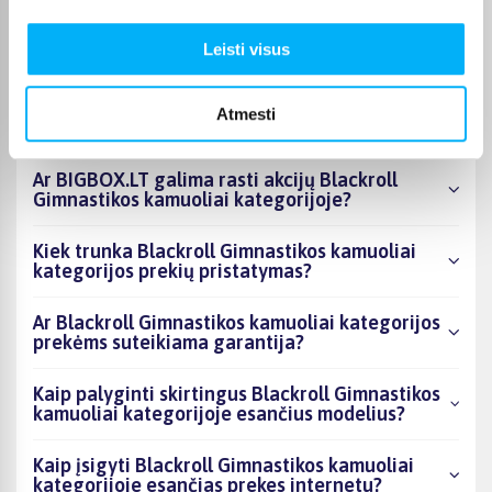
kategorijoje esantys produktai šiuo metu
populiariausi?
Leisti visus
Kiek prekių yra Blackroll Gimnastikos kamuoliai
kategorijos asortimente ir kokia žemiausia
Atmesti
kaina?
Ar BIGBOX.LT galima rasti akcijų Blackroll
Gimnastikos kamuoliai kategorijoje?
Kiek trunka Blackroll Gimnastikos kamuoliai
kategorijos prekių pristatymas?
Ar Blackroll Gimnastikos kamuoliai kategorijos
prekėms suteikiama garantija?
Kaip palyginti skirtingus Blackroll Gimnastikos
kamuoliai kategorijoje esančius modelius?
Kaip įsigyti Blackroll Gimnastikos kamuoliai
kategorijoje esančias prekes internetu?