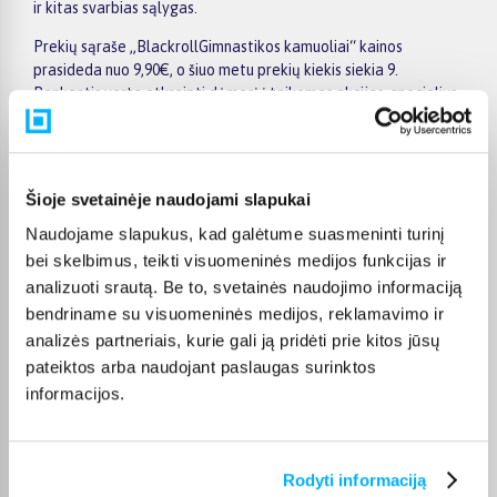
ir kitas svarbias sąlygas.
Prekių sąraše „BlackrollGimnastikos kamuoliai“ kainos
prasideda nuo 9,90€, o šiuo metu prekių kiekis siekia 9.
Renkantis verta atkreipti dėmesį į taikomas akcijas, specialius
pasiūlymus, techninius parametrus bei papildomas pirkimo
sąlygas, kad būtų lengviau išsirinkti geriausiai jūsų poreikius
atitinkantį variantą.
Šioje svetainėje naudojami slapukai
Papildomi pasirinkimai ir prekių savybių filtrai padeda patogiai
susiaurinti asortimentą ir greičiau rasti tinkamą prekę.
Naudojame slapukus, kad galėtume suasmeninti turinį
Peržiūrėkite „BlackrollGimnastikos kamuoliai“ pasiūlymus
bei skelbimus, teikti visuomeninės medijos funkcijas ir
BIGBOX.LT, palyginkite prekes ir pirkite internetu patogiai.
analizuoti srautą. Be to, svetainės naudojimo informaciją
Pasirinktą prekę pristatysime per jos aprašyme nurodytą
bendriname su visuomeninės medijos, reklamavimo ir
terminą.
analizės partneriais, kurie gali ją pridėti prie kitos jūsų
pateiktos arba naudojant paslaugas surinktos
informacijos.
DUK
Rodyti informaciją
Kokie Blackroll Gimnastikos kamuoliai