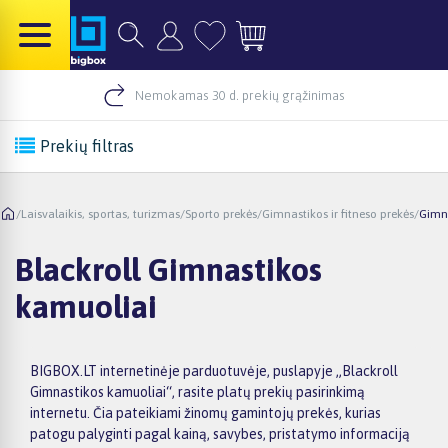
Nemokamas 30 d. prekių grąžinimas
Prekių filtras
/
Laisvalaikis, sportas, turizmas
/
Sporto prekės
/
Gimnastikos ir fitneso prekės
/
Gimn
Blackroll Gimnastikos
kamuoliai
BIGBOX.LT internetinėje parduotuvėje, puslapyje „Blackroll
Gimnastikos kamuoliai“, rasite platų prekių pasirinkimą
internetu. Čia pateikiami žinomų gamintojų prekės, kurias
patogu palyginti pagal kainą, savybes, pristatymo informaciją