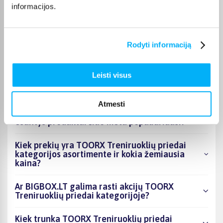
informacijos.
Vygantas G.
Patvirtintas pirkėjas
Geras, tvirtas - kokybiškas suoliukas.
Rodyti informaciją
Leisti visus
DUK
Atmesti
Kokie TOORX Treniruoklių priedai kategorijoje
esantys produktai šiuo metu populiariausi?
Kiek prekių yra TOORX Treniruoklių priedai
kategorijos asortimente ir kokia žemiausia
kaina?
Ar BIGBOX.LT galima rasti akcijų TOORX
Treniruoklių priedai kategorijoje?
Kiek trunka TOORX Treniruoklių priedai