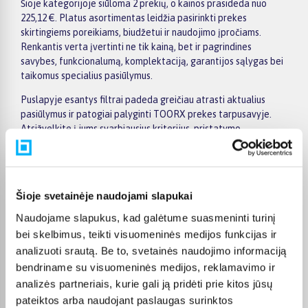
Šioje kategorijoje siūloma 2 prekių, o kainos prasideda nuo
225,12 €. Platus asortimentas leidžia pasirinkti prekes
skirtingiems poreikiams, biudžetui ir naudojimo įpročiams.
Renkantis verta įvertinti ne tik kainą, bet ir pagrindines
savybes, funkcionalumą, komplektaciją, garantijos sąlygas bei
taikomus specialius pasiūlymus.
Puslapyje esantys filtrai padeda greičiau atrasti aktualius
pasiūlymus ir patogiai palyginti TOORX prekes tarpusavyje.
Atsižvelkite į jums svarbiausius kriterijus, pristatymo
informaciją ir prekės aprašymą, kad galėtumėte priimti patogų
ir apgalvotą sprendimą.
Palyginkite TOORX prekes BIGBOX.LT ir išsirinkite tinkamiausią
Šioje svetainėje naudojami slapukai
variantą internetu.
Naudojame slapukus, kad galėtume suasmeninti turinį
bei skelbimus, teikti visuomeninės medijos funkcijas ir
analizuoti srautą. Be to, svetainės naudojimo informaciją
bendriname su visuomeninės medijos, reklamavimo ir
Pirkėjų atsiliepimai apie prekes
analizės partneriais, kurie gali ją pridėti prie kitos jūsų
pateiktos arba naudojant paslaugas surinktos