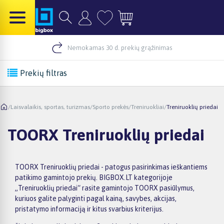
Nemokamas 30 d. prekių grąžinimas
Prekių filtras
/
Laisvalaikis, sportas, turizmas
/
Sporto prekės
/
Treniruokliai
/
Treniruoklių priedai
TOORX Treniruoklių priedai
TOORX Treniruoklių priedai - patogus pasirinkimas ieškantiems
patikimo gamintojo prekių. BIGBOX.LT kategorijoje
„Treniruoklių priedai“ rasite gamintojo TOORX pasiūlymus,
kuriuos galite palyginti pagal kainą, savybes, akcijas,
pristatymo informaciją ir kitus svarbius kriterijus.