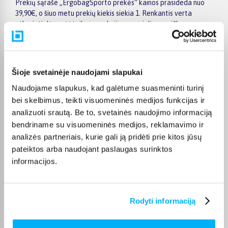
Prekių sąraše „ErgobagSporto prekės“ kainos prasideda nuo
39,90€, o šiuo metu prekių kiekis siekia 1. Renkantis verta
atkreipti dėmesį į taikomas akcijas, specialius pasiūlymus,
techninius parametrus bei papildomas pirkimo sąlygas, kad
būtų lengviau išsirinkti geriausiai jūsų poreikius atitinkantį
variantą.
Šioje svetainėje naudojami slapukai
Papildomi pasirinkimai ir prekių savybių filtrai padeda patogiai
susiaurinti asortimentą ir greičiau rasti tinkamą prekę.
Naudojame slapukus, kad galėtume suasmeninti turinį
Peržiūrėkite „ErgobagSporto prekės“ pasiūlymus BIGBOX.LT,
bei skelbimus, teikti visuomeninės medijos funkcijas ir
palyginkite prekes ir pirkite internetu patogiai. Pasirinktą
analizuoti srautą. Be to, svetainės naudojimo informaciją
prekę pristatysime per jos aprašyme nurodytą terminą.
bendriname su visuomeninės medijos, reklamavimo ir
analizės partneriais, kurie gali ją pridėti prie kitos jūsų
pateiktos arba naudojant paslaugas surinktos
informacijos.
DUK
Kokie Ergobag Sporto prekės kategorijoje
Rodyti informaciją
esantys produktai šiuo metu populiariausi?