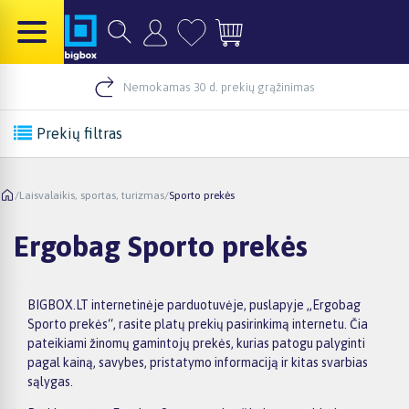
Nemokamas 30 d. prekių grąžinimas
Prekių filtras
/
Laisvalaikis, sportas, turizmas
/
Sporto prekės
Ergobag Sporto prekės
BIGBOX.LT internetinėje parduotuvėje, puslapyje „Ergobag
Sporto prekės“, rasite platų prekių pasirinkimą internetu. Čia
pateikiami žinomų gamintojų prekės, kurias patogu palyginti
pagal kainą, savybes, pristatymo informaciją ir kitas svarbias
sąlygas.