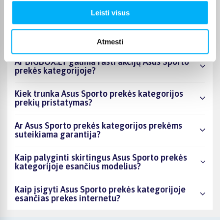
produktai šiuo metu populiariausi?
Leisti visus
Kiek prekių yra Asus Sporto prekės kategorijos
asortimente ir kokia žemiausia kaina?
Atmesti
Ar BIGBOX.LT galima rasti akcijų Asus Sporto
prekės kategorijoje?
Kiek trunka Asus Sporto prekės kategorijos
prekių pristatymas?
Ar Asus Sporto prekės kategorijos prekėms
suteikiama garantija?
Kaip palyginti skirtingus Asus Sporto prekės
kategorijoje esančius modelius?
Kaip įsigyti Asus Sporto prekės kategorijoje
esančias prekes internetu?