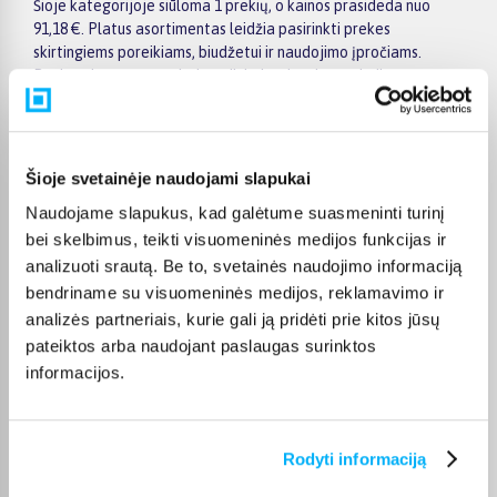
Šioje kategorijoje siūloma 1 prekių, o kainos prasideda nuo
91,18 €. Platus asortimentas leidžia pasirinkti prekes
skirtingiems poreikiams, biudžetui ir naudojimo įpročiams.
Renkantis verta įvertinti ne tik kainą, bet ir pagrindines
savybes, funkcionalumą, komplektaciją, garantijos sąlygas bei
taikomus specialius pasiūlymus.
Puslapyje esantys filtrai padeda greičiau atrasti aktualius
Šioje svetainėje naudojami slapukai
pasiūlymus ir patogiai palyginti Asus prekes tarpusavyje.
Atsižvelkite į jums svarbiausius kriterijus, pristatymo
Naudojame slapukus, kad galėtume suasmeninti turinį
informaciją ir prekės aprašymą, kad galėtumėte priimti patogų
bei skelbimus, teikti visuomeninės medijos funkcijas ir
ir apgalvotą sprendimą.
analizuoti srautą. Be to, svetainės naudojimo informaciją
bendriname su visuomeninės medijos, reklamavimo ir
Palyginkite Asus prekes BIGBOX.LT ir išsirinkite tinkamiausią
variantą internetu.
analizės partneriais, kurie gali ją pridėti prie kitos jūsų
pateiktos arba naudojant paslaugas surinktos
informacijos.
DUK
Rodyti informaciją
Kokie Asus Sporto prekės kategorijoje esantys