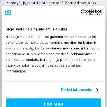
sandėlyje, ją įprastai pristatome per 1–2 darbo dienas, o tikslų
terminą visada rasite konkrečios prekės puslapyje.
Pasirinkę tinkamą prekę iš Sony Playstation Days of Play
kategorijos, galite rinktis jums patogiausią gavimo būdą:
pristatymą į paštomatą, kurjeriu arba atsiėmimą BIGBOX.LT
Šioje svetainėje naudojami slapukai
biure Kaune.
Naudojame slapukus, kad galėtume suasmeninti turinį
bei skelbimus, teikti visuomeninės medijos funkcijas ir
analizuoti srautą. Be to, svetainės naudojimo informaciją
bendriname su visuomeninės medijos, reklamavimo ir
Pirkėjų atsiliepimai apie prekes
analizės partneriais, kurie gali ją pridėti prie kitos jūsų
pateiktos arba naudojant paslaugas surinktos
informacijos.
Justinas M.
Patvirtintas pirkėjas
Prekė gavau ,kokybė puiki , niekas nepažeista , malonu turėti reikalų su
Rodyti informaciją
bigbox. ...
Leisti visus
Alexey L.