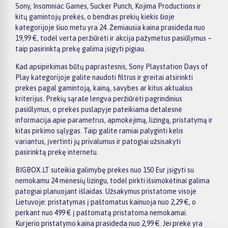
Sony, Insomniac Games, Sucker Punch, Kojima Productions ir
kitų gamintojų prekės, o bendras prekių kiekis šioje
kategorijoje šiuo metu yra 24. Žemiausia kaina prasideda nuo
19,99 €, todėl verta peržiūrėti ir akcija pažymėtus pasiūlymus –
taip pasirinktą prekę galima įsigyti pigiau.
Kad apsipirkimas būtų paprastesnis, Sony Playstation Days of
Play kategorijoje galite naudoti filtrus ir greitai atsirinkti
prekes pagal gamintoją, kainą, savybes ar kitus aktualius
kriterijus. Prekių sąraše lengva peržiūrėti pagrindinius
pasiūlymus, o prekės puslapyje pateikiama detalesnė
informacija apie parametrus, apmokėjimą, lizingą, pristatymą ir
kitas pirkimo sąlygas. Taip galite ramiai palyginti kelis
variantus, įvertinti jų privalumus ir patogiai užsisakyti
pasirinktą prekę internetu.
BIGBOX.LT suteikia galimybę prekes nuo 150 Eur įsigyti su
nemokamu 24 mėnesių lizingu, todėl pirkti išsimokėtinai galima
patogiai planuojant išlaidas. Užsakymus pristatome visoje
Lietuvoje: pristatymas į paštomatus kainuoja nuo 2,29 €, o
perkant nuo 499 € į paštomatą pristatoma nemokamai.
Kurjerio pristatymo kaina prasideda nuo 2,99 €. Jei prekė yra