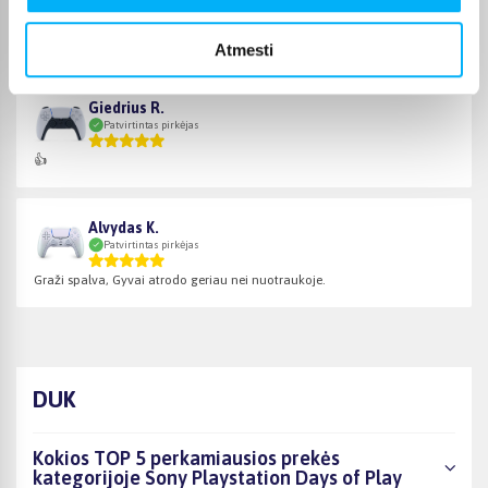
Patvirtintas pirkėjas
Greitas pristatymas, viskas super.
Atmesti
Giedrius R.
Patvirtintas pirkėjas
👍
Alvydas K.
Patvirtintas pirkėjas
Graži spalva, Gyvai atrodo geriau nei nuotraukoje.
DUK
Kokios TOP 5 perkamiausios prekės
kategorijoje Sony Playstation Days of Play