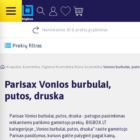
Nemokamas 30 d. prekių grąžinimas
Prekių filtras
/
Kvepalai, kosmetika, higiena
/
Kosmetika
/
Kūno kosmetika
/
Vonios burbulai, puto
Parisax Vonios burbulai,
putos, druska
Parisax Vonios burbulai, putos, druska - patogus pasirinkimas
ieškantiems patikimo gamintojo prekių. BIGBOX.LT
kategorijoje „Vonios burbulai, putos, druska“ rasite gamintojo
Parisax pasiūlymus, kuriuos galite palyginti pagal kainą,