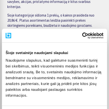
savybes, akcijas, pristatymo informaciją ir kitus svarbius
kriterijus.
Šioje kategorijoje siūloma 1 prekių, o kainos prasideda nuo
20,86 €. Platus asortimentas leidžia pasirinkti prekes
skirtingiems poreikiams, biudžetui ir naudojimo įpročiams.
Renkantis verta įvertinti ne tik kainą, bet ir pagrindines
savybes, funkcionalumą, komplektaciją, garantijos sąlygas bei
taikomus specialius pasiūlymus.
Puslapyje esantys filtrai padeda greičiau atrasti aktualius
Šioje svetainėje naudojami slapukai
pasiūlymus ir patogiai palyginti Parisax prekes tarpusavyje.
Atsižvelkite į jums svarbiausius kriterijus, pristatymo
Naudojame slapukus, kad galėtume suasmeninti turinį
informaciją ir prekės aprašymą, kad galėtumėte priimti patogų
bei skelbimus, teikti visuomeninės medijos funkcijas ir
ir apgalvotą sprendimą.
analizuoti srautą. Be to, svetainės naudojimo informaciją
bendriname su visuomeninės medijos, reklamavimo ir
Palyginkite Parisax prekes BIGBOX.LT ir išsirinkite tinkamiausią
variantą internetu.
analizės partneriais, kurie gali ją pridėti prie kitos jūsų
pateiktos arba naudojant paslaugas surinktos
informacijos.
DUK