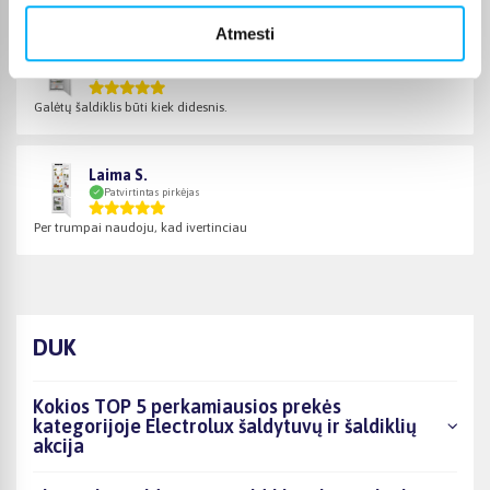
Atmesti
Danutė U.
Patvirtintas pirkėjas
Galėtų šaldiklis būti kiek didesnis.
Laima S.
Patvirtintas pirkėjas
Per trumpai naudoju, kad ivertinciau
DUK
Kokios TOP 5 perkamiausios prekės
kategorijoje Electrolux šaldytuvų ir šaldiklių
akcija