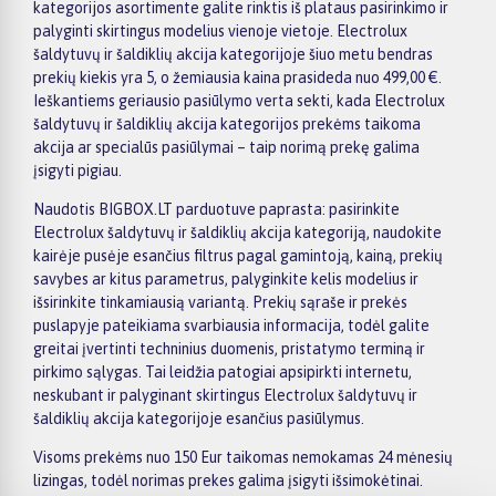
kategorijos asortimente galite rinktis iš plataus pasirinkimo ir
palyginti skirtingus modelius vienoje vietoje. Electrolux
šaldytuvų ir šaldiklių akcija kategorijoje šiuo metu bendras
prekių kiekis yra 5, o žemiausia kaina prasideda nuo 499,00 €.
Ieškantiems geriausio pasiūlymo verta sekti, kada Electrolux
šaldytuvų ir šaldiklių akcija kategorijos prekėms taikoma
akcija ar specialūs pasiūlymai – taip norimą prekę galima
įsigyti pigiau.
Naudotis BIGBOX.LT parduotuve paprasta: pasirinkite
Electrolux šaldytuvų ir šaldiklių akcija kategoriją, naudokite
kairėje pusėje esančius filtrus pagal gamintoją, kainą, prekių
savybes ar kitus parametrus, palyginkite kelis modelius ir
išsirinkite tinkamiausią variantą. Prekių sąraše ir prekės
puslapyje pateikiama svarbiausia informacija, todėl galite
greitai įvertinti techninius duomenis, pristatymo terminą ir
pirkimo sąlygas. Tai leidžia patogiai apsipirkti internetu,
neskubant ir palyginant skirtingus Electrolux šaldytuvų ir
šaldiklių akcija kategorijoje esančius pasiūlymus.
Visoms prekėms nuo 150 Eur taikomas nemokamas 24 mėnesių
lizingas, todėl norimas prekes galima įsigyti išsimokėtinai.