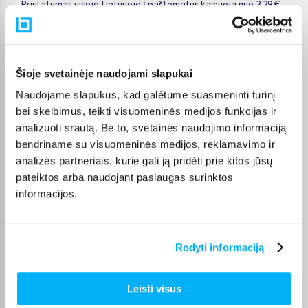
Pristatymas visoje Lietuvoje į paštomatus kainuoja nuo 2,29 €,
o užsakymams nuo 499 € pristatymas į paštomatą nemokamas;
kurjerio pristatymas – nuo 2,99 €. Sandėlyje esančios prekės
paprastai pristatomos per 1–2 darbo dienas, o tikslus
kiekvienos prekės pristatymo terminas nurodytas jos
Šioje svetainėje naudojami slapukai
puslapyje.
Naudojame slapukus, kad galėtume suasmeninti turinį
Tinkamą prekę iš Electrolux šaldytuvų ir šaldiklių akcija
bei skelbimus, teikti visuomeninės medijos funkcijas ir
kategorijos pristatysime per nurodytą terminą, o jei
analizuoti srautą. Be to, svetainės naudojimo informaciją
pageidausite užsakymą atsiimti patys, atitinkamai pažymėtas
bendriname su visuomeninės medijos, reklamavimo ir
prekes galėsite atsiimti mūsų biure Kaune.
analizės partneriais, kurie gali ją pridėti prie kitos jūsų
pateiktos arba naudojant paslaugas surinktos
informacijos.
Pirkėjų atsiliepimai apie prekes
Rodyti informaciją
Darius T.
Patvirtintas pirkėjas
Leisti visus
nebrangus ir tyliai veikiantis