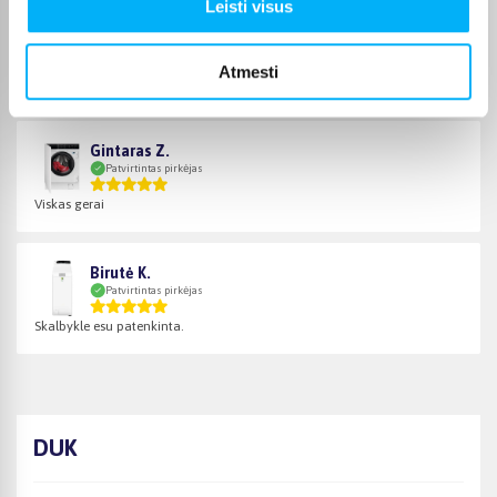
Leisti visus
Žydrūnas K.
Patvirtintas pirkėjas
Puiki komunikacija. Pristatymas vėlavo 1 darbo dieną, nes nebuvo
Atmesti
prekės. Bet pri ...
Gintaras Z.
Patvirtintas pirkėjas
Viskas gerai
Birutė K.
Patvirtintas pirkėjas
Skalbykle esu patenkinta.
DUK