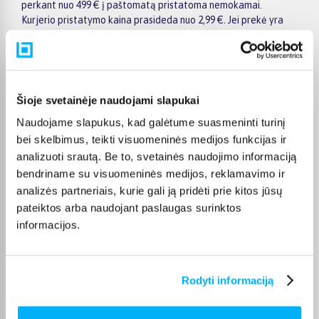
perkant nuo 499 € į paštomatą pristatoma nemokamai.
Kurjerio pristatymo kaina prasideda nuo 2,99 €. Jei prekė yra
sandėlyje, ją įprastai pristatome per 1–2 darbo dienas, o tikslų
terminą visada rasite konkrečios prekės puslapyje.
Pasirinkę tinkamą prekę iš AEG skalbyklių ir džiovyklių akcija
kategorijos, galite rinktis jums patogiausią gavimo būdą:
Šioje svetainėje naudojami slapukai
pristatymą į paštomatą, kurjeriu arba atsiėmimą BIGBOX.LT
biure Kaune.
Naudojame slapukus, kad galėtume suasmeninti turinį
bei skelbimus, teikti visuomeninės medijos funkcijas ir
analizuoti srautą. Be to, svetainės naudojimo informaciją
bendriname su visuomeninės medijos, reklamavimo ir
analizės partneriais, kurie gali ją pridėti prie kitos jūsų
Pirkėjų atsiliepimai apie prekes
pateiktos arba naudojant paslaugas surinktos
informacijos.
Ramunė M.
Patvirtintas pirkėjas
Rodyti informaciją
Skalbimo mašina atkeliavo tokia, kokios ir tikėjomės. Gerai veikia.