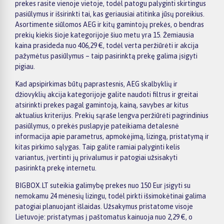
prekes rasite vienoje vietoje, todėl patogu palyginti skirtingus
pasiūlymus ir išsirinkti tai, kas geriausiai atitinka jūsų poreikius.
Asortimente siūlomos AEG ir kitų gamintojų prekės, o bendras
prekių kiekis šioje kategorijoje šiuo metu yra 15. Žemiausia
kaina prasideda nuo 406,29 €, todėl verta peržiūrėti ir akcija
pažymėtus pasiūlymus – taip pasirinktą prekę galima įsigyti
pigiau.
Kad apsipirkimas būtų paprastesnis, AEG skalbyklių ir
džiovyklių akcija kategorijoje galite naudoti filtrus ir greitai
atsirinkti prekes pagal gamintoją, kainą, savybes ar kitus
aktualius kriterijus. Prekių sąraše lengva peržiūrėti pagrindinius
pasiūlymus, o prekės puslapyje pateikiama detalesnė
informacija apie parametrus, apmokėjimą, lizingą, pristatymą ir
kitas pirkimo sąlygas. Taip galite ramiai palyginti kelis
variantus, įvertinti jų privalumus ir patogiai užsisakyti
pasirinktą prekę internetu.
BIGBOX.LT suteikia galimybę prekes nuo 150 Eur įsigyti su
nemokamu 24 mėnesių lizingu, todėl pirkti išsimokėtinai galima
patogiai planuojant išlaidas. Užsakymus pristatome visoje
Lietuvoje: pristatymas į paštomatus kainuoja nuo 2,29 €, o