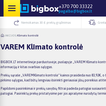
+370 700 33322
pagalba@bigbox.lt
Nemokamas 30 d. prekių grąžinimas
Greita
/
AKCIJOS
/
Klimato kontrolė
VAREM Klimato kontrolė
BIGBOX.LT internetinėje parduotuvėje, puslapyje „VAREM Klimato kontrolė
informaciją ir kitas svarbias sąlygas.
Prekių sąraše „VAREMKlimato kontrolė“ kainos prasideda nuo 83,92€, o šiu
pirkimo sąlygas, kad būtų lengviau išsirinkti geriausiai jūsų poreikius atiti
Papildomi pasirinkimai ir prekių savybių filtrai padeda patogiai susiauri
patogiai. Pasirinktą prekę pristatysime per jos aprašyme nurodytą termi