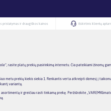
s pristatymas ir draugiškos kainos
Išskirtinis klientų apta
“, rasite platų prekių pasirinkimą internetu. Čia pateikiami žinomų gami
o metu prekių kiekis siekia 1. Renkantis verta atkreipti dėmesį į taikoma
nkantį variantą.
nti asortimentą ir greičiau rasti tinkamą prekę. Peržiūrėkite „VAREMKlimat
ną.