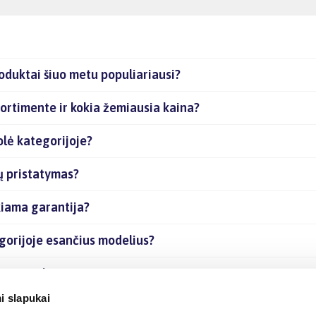
oduktai šiuo metu populiariausi?
ortimente ir kokia žemiausia kaina?
olė kategorijoje?
ų pristatymas?
kiama garantija?
gorijoje esančius modelius?
čias prekes internetu?
i slapukai