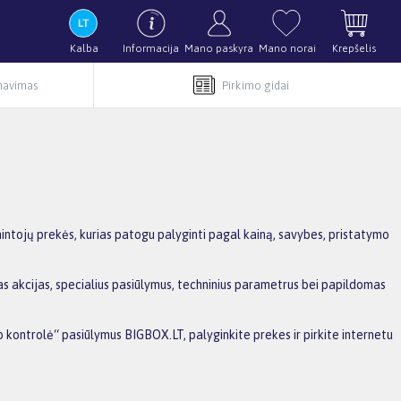
Kalba
Informacija
Mano paskyra
Mano norai
Krepšelis
rnavimas
Pirkimo gidai
ntojų prekės, kurias patogu palyginti pagal kainą, savybes, pristatymo
s akcijas, specialius pasiūlymus, techninius parametrus bei papildomas
o kontrolė“ pasiūlymus BIGBOX.LT, palyginkite prekes ir pirkite internetu