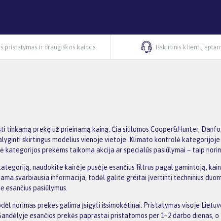
s pristatymas ir draugiškos kainos
Išskirtinis klientų apta
ti tinkamą prekę už prieinamą kainą. Čia siūlomos Cooper&Hunter, Danfo
palyginti skirtingus modelius vienoje vietoje. Klimato kontrolė kategorijoj
ė kategorijos prekėms taikoma akcija ar specialūs pasiūlymai – taip norim
egoriją, naudokite kairėje pusėje esančius filtrus pagal gamintoją, kainą,
iama svarbiausia informacija, todėl galite greitai įvertinti techninius duom
je esančius pasiūlymus.
l norimas prekes galima įsigyti išsimokėtinai. Pristatymas visoje Lietu
andėlyje esančios prekės paprastai pristatomos per 1–2 darbo dienas, o t