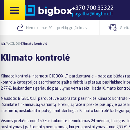
+370 700 33322
pagalba@bigbox.lt
Nemokamas 30 d. prekių grąžinimas
Greita
/
AKCIJOS
/
Klimato kontrolė
Klimato kontrolė
Klimato kontrolė internetu BIGBOX.LT parduotuvėje – patogus būdas ras
kontrolė kategorijos asortimente galite rinktis iš plataus pasirinkimo ir 
2,77 €. Ieškantiems geriausio pasiūlymo verta sekti, kada Klimato kontrol
Naudotis BIGBOX.LT parduotuve paprasta: pasirinkite Klimato kontrolė kat
išsirinkite tinkamiausią variantą. Prekių sąraše ir prekės puslapyje pateik
internetu, neskubant ir palyginant skirtingus Klimato kontrolė kategorijo
Visoms prekėms nuo 150 Eur taikomas nemokamas 24 mėnesių lizingas, todė
pristatymas į paštomatą nemokamas; kurjerio pristatymas – nuo 2,99 €. S