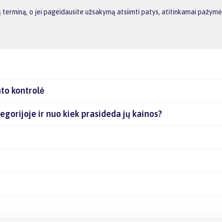
 terminą, o jei pageidausite užsakymą atsiimti patys, atitinkamai pažymė
to kontrolė
tegorijoje ir nuo kiek prasideda jų kainos?