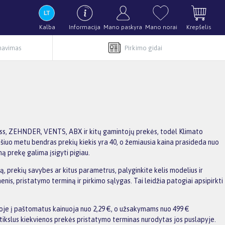
Kalba
Informacija
Mano paskyra
Mano norai
Krepšelis
rnavimas
Pirkimo gidai
ss, ZEHNDER, VENTS, ABX ir kitų gamintojų prekės, todėl Klimato
e šiuo metu bendras prekių kiekis yra 40, o žemiausia kaina prasideda nuo
ą prekę galima įsigyti pigiau.
 prekių savybes ar kitus parametrus, palyginkite kelis modelius ir
enis, pristatymo terminą ir pirkimo sąlygas. Tai leidžia patogiai apsipirkti
voje į paštomatus kainuoja nuo 2,29 €, o užsakymams nuo 499 €
ikslus kiekvienos prekės pristatymo terminas nurodytas jos puslapyje.