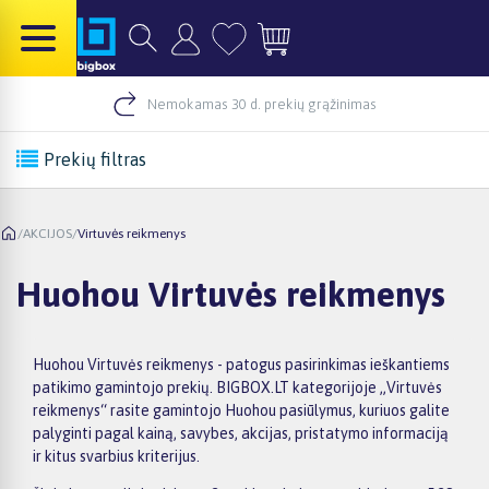
Nemokamas 30 d. prekių grąžinimas
Prekių filtras
/
AKCIJOS
/
Virtuvės reikmenys
Huohou Virtuvės reikmenys
Huohou Virtuvės reikmenys - patogus pasirinkimas ieškantiems
patikimo gamintojo prekių. BIGBOX.LT kategorijoje „Virtuvės
reikmenys“ rasite gamintojo Huohou pasiūlymus, kuriuos galite
palyginti pagal kainą, savybes, akcijas, pristatymo informaciją
ir kitus svarbius kriterijus.