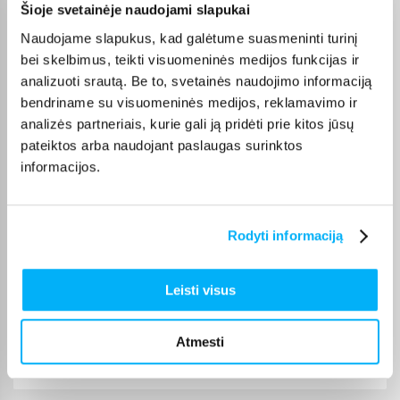
Šioje svetainėje naudojami slapukai
Vitalijus T.
Patvirtintas pirkėjas
Naudojame slapukus, kad galėtume suasmeninti turinį
Įvairūs kavos režimai – galimybė pasirinkti skirtingą stiprumą ir kiekį
bei skelbimus, teikti visuomeninės medijos funkcijas ir
analizuoti srautą. Be to, svetainės naudojimo informaciją
bendriname su visuomeninės medijos, reklamavimo ir
Ingrida V.
analizės partneriais, kurie gali ją pridėti prie kitos jūsų
Patvirtintas pirkėjas
pateiktos arba naudojant paslaugas surinktos
Greitai pristatytas, puikus aparatas, lengvas valdymas plius skani kava
informacijos.
dovanu � ...
Konstantin T.
Rodyti informaciją
Patvirtintas pirkėjas
Viskas gerai
Leisti visus
Gytis Š.
Patvirtintas pirkėjas
Atmesti
Tyli, tvirta ir patvari