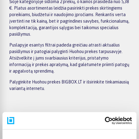
Šioje kategorijoje siūloma 2 prekių, o kainos prasideda nuo 5,38
€. Platus asortimentas leidžia pasirinkti prekes skirtingiems
poreikiams, biudžetui ir naudojimo įpročiams. Renkantis verta
įvertinti ne tik kainą, bet ir pagrindines savybes, funkcionalumą,
komplektaciją, garantijos sąlygas bei taikomus specialius
pasiūlymus.
Puslapyje esantys filtrai padeda greičiau atrasti aktualius
pasiūlymus ir patogiai palyginti Huohou prekes tarpusavyje.
Atsižvelkite į jums svarbiausius kriterijus, pristatymo
informaciją ir prekės aprašymą, kad galėtumėte priimti patogų
ir apgalvotą sprendimą.
Palyginkite Huohou prekes BIGBOX.LT ir išsirinkite tinkamiausią
variantą internetu.
Pirkėjų atsiliepimai apie prekes