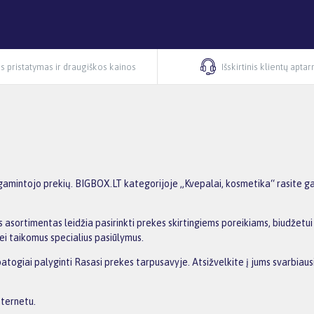
s pristatymas ir draugiškos kainos
Išskirtinis klientų apta
amintojo prekių. BIGBOX.LT kategorijoje „Kvepalai, kosmetika“ rasite gam
 asortimentas leidžia pasirinkti prekes skirtingiems poreikiams, biudžetui i
ei taikomus specialius pasiūlymus.
 patogiai palyginti Rasasi prekes tarpusavyje. Atsižvelkite į jums svarbiau
nternetu.