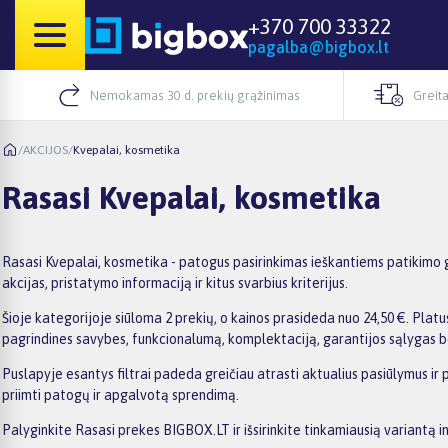
+370 700 33322
pagalba@bigbox.lt
Nemokamas 30 d. prekių grąžinimas
Greita
/
AKCIJOS
/
Kvepalai, kosmetika
Rasasi Kvepalai, kosmetika
Rasasi Kvepalai, kosmetika - patogus pasirinkimas ieškantiems patikimo g
akcijas, pristatymo informaciją ir kitus svarbius kriterijus.
Šioje kategorijoje siūloma 2 prekių, o kainos prasideda nuo 24,50 €. Platus
pagrindines savybes, funkcionalumą, komplektaciją, garantijos sąlygas b
Puslapyje esantys filtrai padeda greičiau atrasti aktualius pasiūlymus ir
priimti patogų ir apgalvotą sprendimą.
Palyginkite Rasasi prekes BIGBOX.LT ir išsirinkite tinkamiausią variantą i