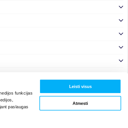
Leisti visus
edijos funkcijas
edijos,
Atmesti
ojant paslaugas