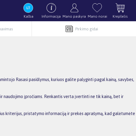
Kalba
Informacija
Mano paskyra
Mano norai
Krepšelis
rnavimas
Pirkimo gidai
intojo Rasasi pasiūlymus, kuriuos galite palyginti pagal kainą, savybes,
r naudojimo įpročiams. Renkantis verta įvertinti ne tik kainą, bet ir
sius kriterijus, pristatymo informaciją ir prekės aprašymą, kad galėtumėte