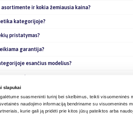
s asortimente ir kokia žemiausia kaina?
metika kategorijoje?
ekių pristatymas?
teikiama garantija?
kategorijoje esančius modelius?
sančias prekes internetu?
i slapukai
alėtume suasmeninti turinį bei skelbimus, teikti visuomeninės m
o, svetainės naudojimo informaciją bendriname su visuomeninės m
tneriais, kurie gali ją pridėti prie kitos jūsų pateiktos arba naud
© 2012-
2026
BIGBOX.LT