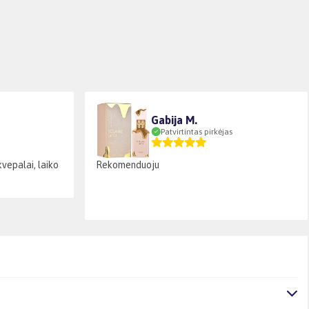
Gabija M.
Patvirtintas pirkėjas
kvepalai, laiko
Rekomenduoju