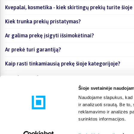
Kvepalai, kosmetika - kiek skirtingų prekių turite šioje
Kiek trunka prekių pristatymas?
Ar galima prekę įsigyti išsimokėtinai?
Ar prekė turi garantiją?
Kaip rasti tinkamiausią prekę šioje kategorijoje?
Ar galima prekę atsiimti vietoje?
Šioje svetainėje naudojam
Naudojame slapukus, kad g
ir analizuoti srautą. Be t
reklamavimo ir analizės par
surinktos informacijos.