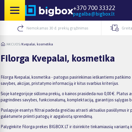
+370 700 33322
pagalba@bigbox.lt
Nemokamas 30 d. prekių grąžinimas
Greita
/
AKCIJOS
/
Kvepalai, kosmetika
Filorga Kvepalai, kosmetika
Filorga Kvepalai, kosmetika - patogus pasirinkimas ieškantiems patikimo 
savybes, akcijas, pristatymo informaciją ir kitus svarbius kriterijus.
Šioje kategorijoje siūloma prekių, o kainos prasideda nuo 0,00 €. Platus as
pagrindines savybes, funkcionalumą, komplektaciją, garantijos sąlygas b
Puslapyje esantys filtrai padeda greičiau atrasti aktualius pasiūlymus ir 
galėtumėte priimti patogų ir apgalvotą sprendimą.
Palyginkite Filorga prekes BIGBOX.LT ir išsirinkite tinkamiausią variantą 