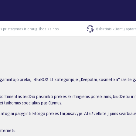
s pristatymas ir draugiškos kainos
Išskirtinis klientų apta
gamintojo prekių. BIGBOX.LT kategorijoje „Kvepalai, kosmetika“ rasite gam
ortimentas leidžia pasirinkti prekes skirtingiems poreikiams, biudžetui ir n
ei taikomus specialius pasiūlymus.
patogiai palyginti Filorga prekes tarpusavyje. Atsižvelkite į jums svarbiau
internetu.