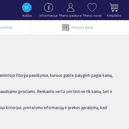
Kalba
Informacija
Mano paskyra
Mano norai
Krepšelis
rnavimas
Pirkimo gidai
intojo Filorga pasiūlymus, kuriuos galite palyginti pagal kainą,
audojimo įpročiams. Renkantis verta įvertinti ne tik kainą, bet ir
sius kriterijus, pristatymo informaciją ir prekės aprašymą, kad