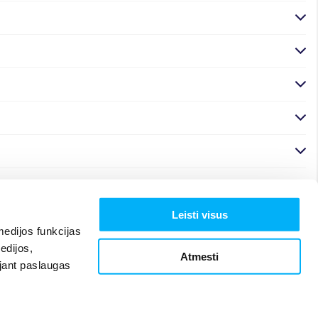
Leisti visus
edijos funkcijas
edijos,
Atmesti
ojant paslaugas