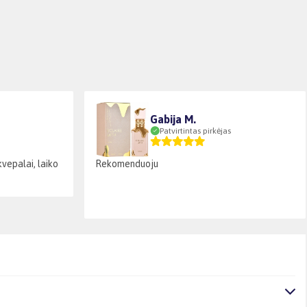
Gabija M.
Patvirtintas pirkėjas
kvepalai, laiko
Rekomenduoju