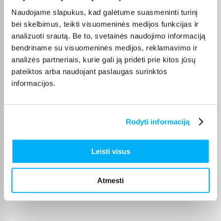
Naudojame slapukus, kad galėtume suasmeninti turinį
Pirmąkart susipažinau su šiuo aromatu. Daug esu girdėjęs, tad užsakiau
mažesnę t ...
bei skelbimus, teikti visuomeninės medijos funkcijas ir
analizuoti srautą. Be to, svetainės naudojimo informaciją
bendriname su visuomeninės medijos, reklamavimo ir
Vytautas B.
analizės partneriais, kurie gali ją pridėti prie kitos jūsų
Patvirtintas pirkėjas
pateiktos arba naudojant paslaugas surinktos
Puiku.
informacijos.
Laimona R.
Patvirtintas pirkėjas
Rodyti informaciją
Puikiai. Viskas super. Nuostabūs kvepalai, laiko gerai. Esu patenkinta.
Leisti visus
Gabija M.
Patvirtintas pirkėjas
Atmesti
Rekomenduoju