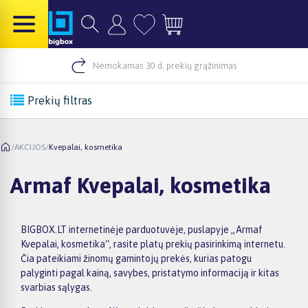
Nemokamas 30 d. prekių grąžinimas
Prekių filtras
/
AKCIJOS
/
Kvepalai, kosmetika
Armaf Kvepalai, kosmetika
BIGBOX.LT internetinėje parduotuvėje, puslapyje „Armaf
Kvepalai, kosmetika“, rasite platų prekių pasirinkimą internetu.
Čia pateikiami žinomų gamintojų prekės, kurias patogu
palyginti pagal kainą, savybes, pristatymo informaciją ir kitas
svarbias sąlygas.