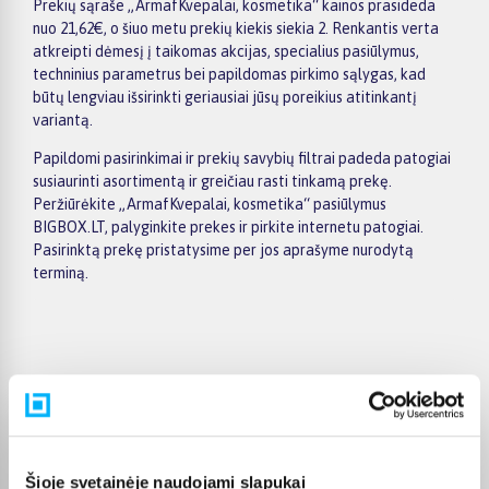
Prekių sąraše „ArmafKvepalai, kosmetika“ kainos prasideda
nuo 21,62€, o šiuo metu prekių kiekis siekia 2. Renkantis verta
atkreipti dėmesį į taikomas akcijas, specialius pasiūlymus,
techninius parametrus bei papildomas pirkimo sąlygas, kad
būtų lengviau išsirinkti geriausiai jūsų poreikius atitinkantį
variantą.
Papildomi pasirinkimai ir prekių savybių filtrai padeda patogiai
susiaurinti asortimentą ir greičiau rasti tinkamą prekę.
Peržiūrėkite „ArmafKvepalai, kosmetika“ pasiūlymus
BIGBOX.LT, palyginkite prekes ir pirkite internetu patogiai.
Pasirinktą prekę pristatysime per jos aprašyme nurodytą
terminą.
Pirkėjų atsiliepimai apie prekes
Eugenijus R.
Šioje svetainėje naudojami slapukai
Patvirtintas pirkėjas