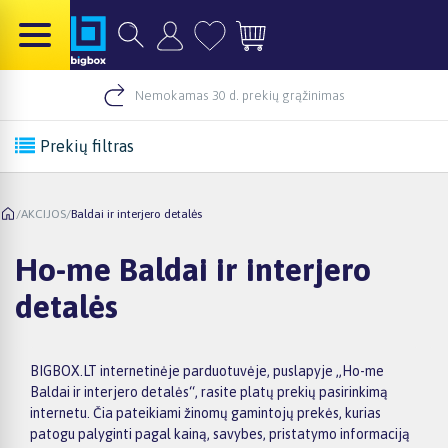
Nemokamas 30 d. prekių grąžinimas
Prekių filtras
/
AKCIJOS
/
Baldai ir interjero detalės
Ho-me Baldai ir interjero
detalės
BIGBOX.LT internetinėje parduotuvėje, puslapyje „Ho-me
Baldai ir interjero detalės“, rasite platų prekių pasirinkimą
internetu. Čia pateikiami žinomų gamintojų prekės, kurias
patogu palyginti pagal kainą, savybes, pristatymo informaciją