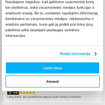
Naudojame slapukus, kad galėtume suasmeninti turinį
Olev S.
bei skelbimus, teikti visuomeninės medijos funkcijas ir
Patvirtintas pirkėjas
analizuoti srautą. Be to, svetainės naudojimo informaciją
Kokybiškas. Pristatymas greitas. Rekomenduoju+++
bendriname su visuomeninės medijos, reklamavimo ir
analizės partneriais, kurie gali ją pridėti prie kitos jūsų
pateiktos arba naudojant paslaugas surinktos
RASA Ž.
Patvirtintas pirkėjas
informacijos.
Mažai užema vietos ir gan patogus isimiegoti.
Rodyti informaciją
Asta B.
Patvirtintas pirkėjas
Labai gražus ir patogus komplektas!! Galima susistyti kaip tik jums
Leisti visus
patogiausia! ...
Atmesti
Daumantas R.
Patvirtintas pirkėjas
Laba diena, esu patenkintas įsigytų lauko baldų komplektu.