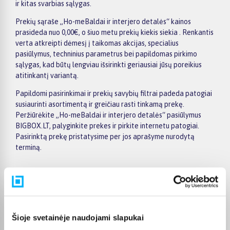
ir kitas svarbias sąlygas.
Prekių sąraše „Ho-meBaldai ir interjero detalės“ kainos
prasideda nuo 0,00€, o šiuo metu prekių kiekis siekia . Renkantis
verta atkreipti dėmesį į taikomas akcijas, specialius
pasiūlymus, techninius parametrus bei papildomas pirkimo
sąlygas, kad būtų lengviau išsirinkti geriausiai jūsų poreikius
atitinkantį variantą.
Papildomi pasirinkimai ir prekių savybių filtrai padeda patogiai
susiaurinti asortimentą ir greičiau rasti tinkamą prekę.
Peržiūrėkite „Ho-meBaldai ir interjero detalės“ pasiūlymus
BIGBOX.LT, palyginkite prekes ir pirkite internetu patogiai.
Pasirinktą prekę pristatysime per jos aprašyme nurodytą
terminą.
Pirkėjų atsiliepimai apie prekes
Šioje svetainėje naudojami slapukai