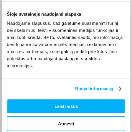
Šioje svetainėje naudojami slapukai
Olev S.
Patvirtintas pirkėjas
Naudojame slapukus, kad galėtume suasmeninti turinį
Kokybiškas. Pristatymas greitas. Rekomenduoju+++
bei skelbimus, teikti visuomeninės medijos funkcijas ir
analizuoti srautą. Be to, svetainės naudojimo informaciją
bendriname su visuomeninės medijos, reklamavimo ir
RASA Ž.
analizės partneriais, kurie gali ją pridėti prie kitos jūsų
Patvirtintas pirkėjas
pateiktos arba naudojant paslaugas surinktos
Mažai užema vietos ir gan patogus isimiegoti.
informacijos.
Asta B.
Patvirtintas pirkėjas
Rodyti informaciją
Labai gražus ir patogus komplektas!! Galima susistyti kaip tik jums
patogiausia! ...
Leisti visus
Daumantas R.
Patvirtintas pirkėjas
Atmesti
Laba diena, esu patenkintas įsigytų lauko baldų komplektu.