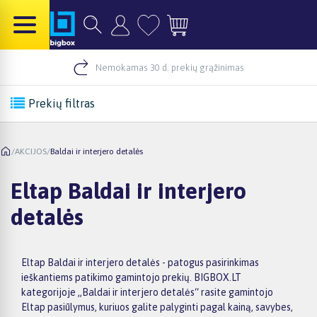
Nemokamas 30 d. prekių grąžinimas
Prekių filtras
/
AKCIJOS
/
Baldai ir interjero detalės
Eltap Baldai ir interjero
detalės
Eltap Baldai ir interjero detalės - patogus pasirinkimas
ieškantiems patikimo gamintojo prekių. BIGBOX.LT
kategorijoje „Baldai ir interjero detalės“ rasite gamintojo
Eltap pasiūlymus, kuriuos galite palyginti pagal kainą, savybes,