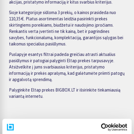
akcijas, pristatymo informaciją ir kitus svarbius kriterijus.
Šioje kategorijoje siūloma 3 prekių, o kainos prasideda nuo
110,35 €. Platus asortimentas leidžia pasirinkti prekes
skirtingiems poreikiams, biudžetui ir naudojimo įpročiams.
Renkantis verta įvertinti ne tik kainą, bet ir pagrindines
savybes, funkcionalumą, komplektaciją, garantijos sąlygas bei
taikomus specialius pasiūlymus.
Puslapyje esantys filtrai padeda greičiau atrasti aktualius
pasiūlymus ir patogiai palyginti Eltap prekes tarpusavyje.
Atsižvelkite į jums svarbiausius kriterijus, pristatymo
informaciją ir prekės aprašymą, kad galėtumėte priimti patogų
ir apgalvotą sprendimą.
Palyginkite Eltap prekes BIGBOX.LT ir išsirinkite tinkamiausią
variantą internetu.
Pirkėjų atsiliepimai apie prekes