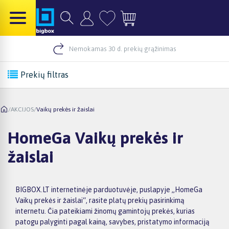
Nemokamas 30 d. prekių grąžinimas
Prekių filtras
/
AKCIJOS
/
Vaikų prekės ir žaislai
HomeGa Vaikų prekės ir
žaislai
BIGBOX.LT internetinėje parduotuvėje, puslapyje „HomeGa
Vaikų prekės ir žaislai“, rasite platų prekių pasirinkimą
internetu. Čia pateikiami žinomų gamintojų prekės, kurias
patogu palyginti pagal kainą, savybes, pristatymo informaciją