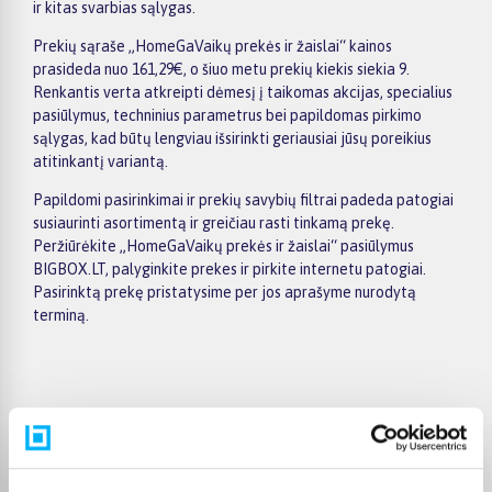
ir kitas svarbias sąlygas.
Prekių sąraše „HomeGaVaikų prekės ir žaislai“ kainos
prasideda nuo 161,29€, o šiuo metu prekių kiekis siekia 9.
Renkantis verta atkreipti dėmesį į taikomas akcijas, specialius
pasiūlymus, techninius parametrus bei papildomas pirkimo
sąlygas, kad būtų lengviau išsirinkti geriausiai jūsų poreikius
atitinkantį variantą.
Papildomi pasirinkimai ir prekių savybių filtrai padeda patogiai
susiaurinti asortimentą ir greičiau rasti tinkamą prekę.
Peržiūrėkite „HomeGaVaikų prekės ir žaislai“ pasiūlymus
BIGBOX.LT, palyginkite prekes ir pirkite internetu patogiai.
Pasirinktą prekę pristatysime per jos aprašyme nurodytą
terminą.
Pirkėjų atsiliepimai apie prekes