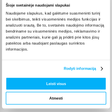
Liudmila B.
Šioje svetainėje naudojami slapukai
Patvirtintas pirkėjas
Naudojame slapukus, kad galėtume suasmeninti turinį
Puikiai
bei skelbimus, teikti visuomeninės medijos funkcijas ir
analizuoti srautą. Be to, svetainės naudojimo informaciją
bendriname su visuomeninės medijos, reklamavimo ir
Liudas S.
Patvirtintas pirkėjas
analizės partneriais, kurie gali ją pridėti prie kitos jūsų
pateiktos arba naudojant paslaugas surinktos
Sveiki, Konstruktorius labai gražus, lengvai susideda, aiškios instrukcijos
ir d ...
informacijos.
Evelina S.
Rodyti informaciją
Patvirtintas pirkėjas
Fainas, stabilus, normalaus dydžio namelis.
Leisti visus
Karolina M.
Patvirtintas pirkėjas
Atmesti
Labai geras