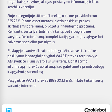
pagal kainą, savybes, akcijas, pristatymo informaciją ir kitus
svarbius kriterijus.
Šioje kategorijoje siūloma 1 prekių, o kainos prasideda nuo
825,22 €. Platus asortimentas leidžia pasirinkti prekes
skirtingiems poreikiams, biudžetui ir naudojimo įpročiams.
Renkantis verta įvertinti ne tik kainą, bet ir pagrindines
savybes, funkcionalumą, komplektaciją, garantijos sąlygas bei
taikomus specialius pasiūlymus.
Puslapyje esantys filtrai padeda greičiau atrasti aktualius
pasiūlymus ir patogiai palyginti VAAST prekes tarpusavyje.
Atsižvelkite į jums svarbiausius kriterijus, pristatymo
informaciją ir prekės aprašymą, kad galėtumėte priimti patogų
ir apgalvotą sprendimą.
Palyginkite VAAST prekes BIGBOX.LT ir išsirinkite tinkamiausią
variantą internetu.