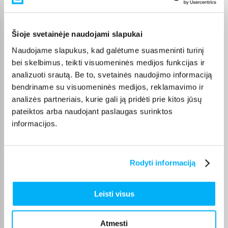
Pirkėjų atsiliepimai apie prekes
Šioje svetainėje naudojami slapukai
jonas m.
Patvirtintas pirkėjas
Naudojame slapukus, kad galėtume suasmeninti turinį
bei skelbimus, teikti visuomeninės medijos funkcijas ir
Viskas puiku. Nežinau ką turiu vertinti prekę ar paradvėją? Vertinti reiktų
tada ...
analizuoti srautą. Be to, svetainės naudojimo informaciją
bendriname su visuomeninės medijos, reklamavimo ir
analizės partneriais, kurie gali ją pridėti prie kitos jūsų
Eglė J.
pateiktos arba naudojant paslaugas surinktos
Patvirtintas pirkėjas
informacijos.
Prekė kokybiška. Greitas pristatymas 👌
Aurelija V.
Rodyti informaciją
Patvirtintas pirkėjas
Puikus pirkinys
Leisti visus
Deividas V.
Atmesti
Patvirtintas pirkėjas