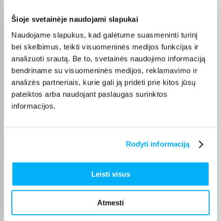
jonas m.
Patvirtintas pirkėjas
Šioje svetainėje naudojami slapukai
Viskas puiku. Nežinau ką turiu vertinti prekę ar paradvėją? Vertinti reiktų
Naudojame slapukus, kad galėtume suasmeninti turinį
tada ...
bei skelbimus, teikti visuomeninės medijos funkcijas ir
analizuoti srautą. Be to, svetainės naudojimo informaciją
bendriname su visuomeninės medijos, reklamavimo ir
Eglė J.
Patvirtintas pirkėjas
analizės partneriais, kurie gali ją pridėti prie kitos jūsų
pateiktos arba naudojant paslaugas surinktos
Prekė kokybiška. Greitas pristatymas 👌
informacijos.
Aurelija V.
Patvirtintas pirkėjas
Rodyti informaciją
Puikus pirkinys
Leisti visus
Deividas V.
Patvirtintas pirkėjas
Atmesti
Preke tokia kokia ir tikejausi.