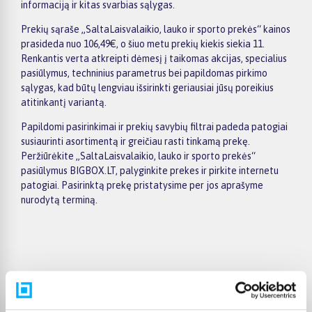
informaciją ir kitas svarbias sąlygas.
Prekių sąraše „SaltaLaisvalaikio, lauko ir sporto prekės“ kainos
prasideda nuo 106,49€, o šiuo metu prekių kiekis siekia 11.
Renkantis verta atkreipti dėmesį į taikomas akcijas, specialius
pasiūlymus, techninius parametrus bei papildomas pirkimo
sąlygas, kad būtų lengviau išsirinkti geriausiai jūsų poreikius
atitinkantį variantą.
Papildomi pasirinkimai ir prekių savybių filtrai padeda patogiai
susiaurinti asortimentą ir greičiau rasti tinkamą prekę.
Peržiūrėkite „SaltaLaisvalaikio, lauko ir sporto prekės“
pasiūlymus BIGBOX.LT, palyginkite prekes ir pirkite internetu
patogiai. Pasirinktą prekę pristatysime per jos aprašyme
nurodytą terminą.
Pirkėjų atsiliepimai apie prekes