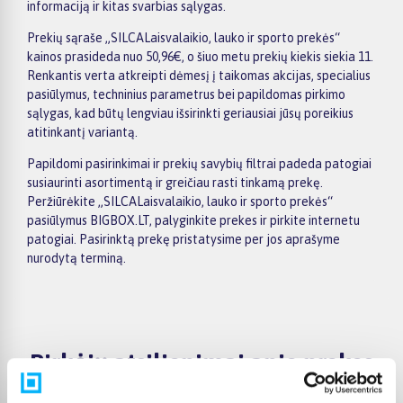
informaciją ir kitas svarbias sąlygas.
Prekių sąraše „SILCALaisvalaikio, lauko ir sporto prekės“
kainos prasideda nuo 50,96€, o šiuo metu prekių kiekis siekia 11.
Renkantis verta atkreipti dėmesį į taikomas akcijas, specialius
pasiūlymus, techninius parametrus bei papildomas pirkimo
sąlygas, kad būtų lengviau išsirinkti geriausiai jūsų poreikius
atitinkantį variantą.
Papildomi pasirinkimai ir prekių savybių filtrai padeda patogiai
susiaurinti asortimentą ir greičiau rasti tinkamą prekę.
Peržiūrėkite „SILCALaisvalaikio, lauko ir sporto prekės“
pasiūlymus BIGBOX.LT, palyginkite prekes ir pirkite internetu
patogiai. Pasirinktą prekę pristatysime per jos aprašyme
nurodytą terminą.
Pirkėjų atsiliepimai apie prekes