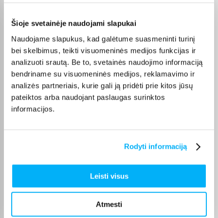
jonas m.
Patvirtintas pirkėjas
Šioje svetainėje naudojami slapukai
Viskas puiku. Nežinau ką turiu vertinti prekę ar paradvėją? Vertinti reiktų
Naudojame slapukus, kad galėtume suasmeninti turinį
tada ...
bei skelbimus, teikti visuomeninės medijos funkcijas ir
analizuoti srautą. Be to, svetainės naudojimo informaciją
Eglė J.
bendriname su visuomeninės medijos, reklamavimo ir
Patvirtintas pirkėjas
analizės partneriais, kurie gali ją pridėti prie kitos jūsų
Prekė kokybiška. Greitas pristatymas 👌
pateiktos arba naudojant paslaugas surinktos
informacijos.
Aurelija V.
Patvirtintas pirkėjas
Rodyti informaciją
Puikus pirkinys
Leisti visus
Arturas B.
Patvirtintas pirkėjas
Puikus aptarnavimas, 10/10. Super, taip ir toliau chebrytė!!! Ne pirmas ir
Atmesti
ne pa ...