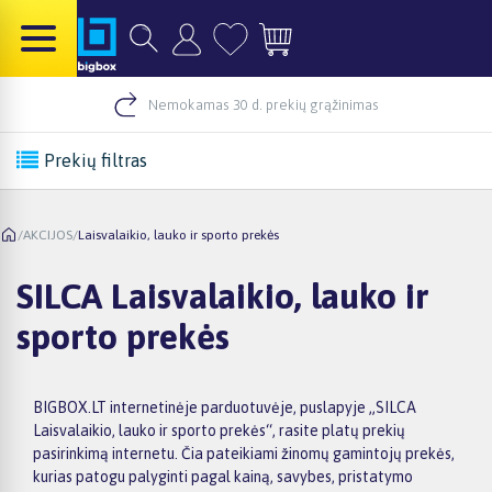
Nemokamas 30 d. prekių grąžinimas
Prekių filtras
/
AKCIJOS
/
Laisvalaikio, lauko ir sporto prekės
SILCA Laisvalaikio, lauko ir
sporto prekės
BIGBOX.LT internetinėje parduotuvėje, puslapyje „SILCA
Laisvalaikio, lauko ir sporto prekės“, rasite platų prekių
pasirinkimą internetu. Čia pateikiami žinomų gamintojų prekės,
kurias patogu palyginti pagal kainą, savybes, pristatymo